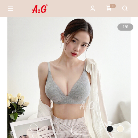
0
1
/
6