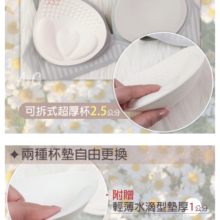
是否繳費成功／繳費後需取消欲退款等相關疑問，請聯繫「AFTEE先享後付
每筆NT$60，滿NT$699(含以上)免運費
客戶支援中心」
https://netprotections.freshdesk.com/support/home
宅配
【注意事項】
１．透過由恩沛科技股份有限公司提供之「AFTEE先享後付」服務完成之交
每筆NT$100，滿NT$2,000(含以上)免運費
易，需依本服務之必要範圍內提供個人資料，並將交易相關給付款項請求債
權轉讓予恩沛科技股份有限公司。
２．關於個人資料處理事宜，請瀏覽以下網址：
https://aftee.tw/terms/#terms3
３．未成年的使用者請事先徵得法定代理人或監護人之同意方可使用
「AFTEE先享後付」，若未經同意申辦者引起之損失，本公司不負相關責
任。
４．使用「AFTEE先享後付」時，將依據個別帳號之用戶狀況，依本公司即
時審查核予不同之上限額度；若仍有額度不足之情形，本公司將視審查結果
請求用戶進行身份認證。
５．嚴禁一人註冊多個帳號或使用他人資訊註冊。若發現惡意使用之情形，
恩沛科技股份有限公司將有權停止該用戶之使用額度並採取法律行動。