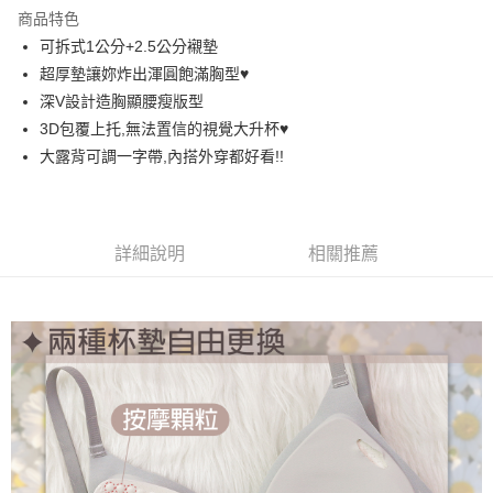
LINE Pay
商品特色
街口支付
可拆式1公分+2.5公分襯墊
超厚墊讓妳炸出渾圓飽滿胸型♥️
悠遊付
深V設計造胸顯腰瘦版型
AFTEE先享後付
3D包覆上托,無法置信的視覺大升杯♥️
相關說明
大露背可調一字帶,內搭外穿都好看!!
【關於「AFTEE先享後付」】
ATM付款
AFTEE先享後付是「在收到商品之後才付款」的支付方式。 讓您購物簡單
便利好安心！
１．簡單：不需註冊會員、不需綁卡、不需儲值。
運送方式
詳細說明
相關推薦
２．便利：只要手機號碼，簡訊認證，即可結帳。
３．安心：先確認商品／服務後，再付款。
全家取貨付款
每筆NT$60，滿NT$699(含以上)免運費
【「AFTEE先享後付」結帳流程】
１．於結帳方式選擇「AFTEE先享後付」後，將跳轉至「AFTEE先享後付」
付款後全家取貨
結帳頁面，進行簡訊認證並確認金額後，即可完成結帳。
２．訂單成立數日內，您將收到繳費通知簡訊。
每筆NT$60，滿NT$699(含以上)免運費
３．收到繳費通知簡訊後14天內，點擊此簡訊中的連結，可透過四大超商／
ATM／網路銀行／等多元方式進行付款，方視為交易完成。
7-11取貨付款
※ 請注意：結帳手續完成當下不需立刻繳費，但若您需要取消訂單，請聯絡
每筆NT$60，滿NT$699(含以上)免運費
購買商品的店家。未經商家同意取消之訂單仍視為有效，需透過AFTEE先享
後付繳納相關費用。
付款後7-11取貨
※ 交易是否成功請以「AFTEE先享後付 」之結帳頁面顯示為準，若有關於