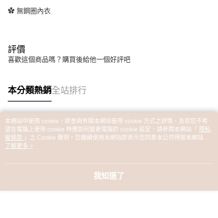
✿ 無鋼圈內衣
評價
喜歡這個商品嗎？購買後給他一個好評吧
本分類熱銷
全站排行
本網站中使用 cookie，欲查詢有關本網站使用 cookie 方式之詳情，及若您不希
熱門標籤
望在電腦上使用 cookie 時應如何變更電腦的 cookie 設定，請參閱本網站「
隱私
權條款
」之 Cookie 聲明。您繼續使用本網站即表示您同意本公司得按本網站使
用條款之 Cookie 聲明使用 cookie。
了解更多 >
我知道了