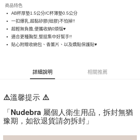
LINE Pay
商品特色
街口支付
AB杯厚墊1.5公分/C杯薄墊0.5公分
一扣爆乳,超黏矽膠(硅膠)不怕掉!!
悠遊付
超輕無負擔,便攜收納0煩惱♥️
AFTEE先享後付
適合更種胸型,堅挺集中好幫手!!
相關說明
貼心附贈收納包、香薰片、以及嬌點保護貼♥️
【關於「AFTEE先享後付」】
ATM付款
AFTEE先享後付是「在收到商品之後才付款」的支付方式。 讓您購物簡單
便利好安心！
１．簡單：不需註冊會員、不需綁卡、不需儲值。
運送方式
詳細說明
相關推薦
２．便利：只要手機號碼，簡訊認證，即可結帳。
３．安心：先確認商品／服務後，再付款。
全家取貨付款
每筆NT$60，滿NT$699(含以上)免運費
【「AFTEE先享後付」結帳流程】
⚠️溫馨提示 ⚠️
１．於結帳方式選擇「AFTEE先享後付」後，將跳轉至「AFTEE先享後付」
付款後全家取貨
結帳頁面，進行簡訊認證並確認金額後，即可完成結帳。
２．訂單成立數日內，您將收到繳費通知簡訊。
每筆NT$60，滿NT$699(含以上)免運費
「Nudebra 屬個人衛生用品，拆封無猶
３．收到繳費通知簡訊後14天內，點擊此簡訊中的連結，可透過四大超商／
ATM／網路銀行／等多元方式進行付款，方視為交易完成。
豫期，如欲退貨請勿拆封」
7-11取貨付款
※ 請注意：結帳手續完成當下不需立刻繳費，但若您需要取消訂單，請聯絡
每筆NT$60，滿NT$699(含以上)免運費
購買商品的店家。未經商家同意取消之訂單仍視為有效，需透過AFTEE先享
後付繳納相關費用。
付款後7-11取貨
※ 交易是否成功請以「AFTEE先享後付 」之結帳頁面顯示為準，若有關於