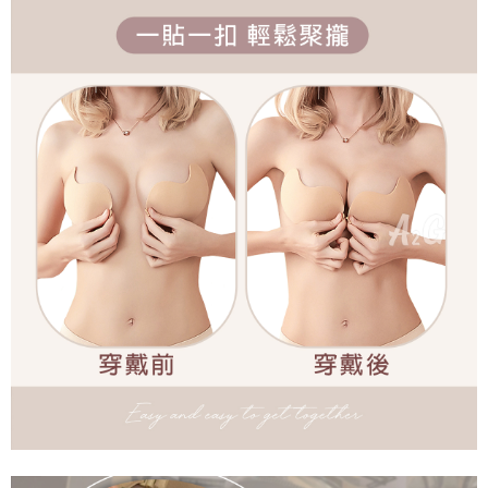
是否繳費成功／繳費後需取消欲退款等相關疑問，請聯繫「AFTEE先享後付
每筆NT$60，滿NT$699(含以上)免運費
客戶支援中心」
https://netprotections.freshdesk.com/support/home
宅配
【注意事項】
１．透過由恩沛科技股份有限公司提供之「AFTEE先享後付」服務完成之交
每筆NT$100，滿NT$2,000(含以上)免運費
易，需依本服務之必要範圍內提供個人資料，並將交易相關給付款項請求債
權轉讓予恩沛科技股份有限公司。
２．關於個人資料處理事宜，請瀏覽以下網址：
https://aftee.tw/terms/#terms3
３．未成年的使用者請事先徵得法定代理人或監護人之同意方可使用
「AFTEE先享後付」，若未經同意申辦者引起之損失，本公司不負相關責
任。
４．使用「AFTEE先享後付」時，將依據個別帳號之用戶狀況，依本公司即
時審查核予不同之上限額度；若仍有額度不足之情形，本公司將視審查結果
請求用戶進行身份認證。
５．嚴禁一人註冊多個帳號或使用他人資訊註冊。若發現惡意使用之情形，
恩沛科技股份有限公司將有權停止該用戶之使用額度並採取法律行動。