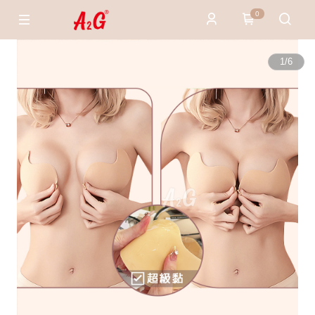
0
1
/
6