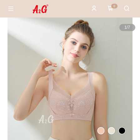
0
1
/
7