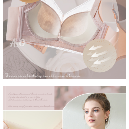
是否繳費成功／繳費後需取消欲退款等相關疑問，請聯繫「AFTEE先享後付
每筆NT$60，滿NT$699(含以上)免運費
客戶支援中心」
https://netprotections.freshdesk.com/support/home
宅配
【注意事項】
１．透過由恩沛科技股份有限公司提供之「AFTEE先享後付」服務完成之交
每筆NT$100，滿NT$2,000(含以上)免運費
易，需依本服務之必要範圍內提供個人資料，並將交易相關給付款項請求債
權轉讓予恩沛科技股份有限公司。
２．關於個人資料處理事宜，請瀏覽以下網址：
https://aftee.tw/terms/#terms3
３．未成年的使用者請事先徵得法定代理人或監護人之同意方可使用
「AFTEE先享後付」，若未經同意申辦者引起之損失，本公司不負相關責
任。
４．使用「AFTEE先享後付」時，將依據個別帳號之用戶狀況，依本公司即
時審查核予不同之上限額度；若仍有額度不足之情形，本公司將視審查結果
請求用戶進行身份認證。
５．嚴禁一人註冊多個帳號或使用他人資訊註冊。若發現惡意使用之情形，
恩沛科技股份有限公司將有權停止該用戶之使用額度並採取法律行動。