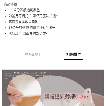
LINE Pay
商品特色
街口支付
0.2公分裸感透氣襯墊
內置月牙提托帶,罩杯更服貼拉提!!
悠遊付
高脅邊完美收束副乳
AFTEE先享後付
13公分雙嬌條,肉肉集中UP UP♥️
相關說明
透氣設計,四季穿搭都清爽~
【關於「AFTEE先享後付」】
ATM付款
AFTEE先享後付是「在收到商品之後才付款」的支付方式。 讓您購物簡單
便利好安心！
１．簡單：不需註冊會員、不需綁卡、不需儲值。
運送方式
詳細說明
相關推薦
２．便利：只要手機號碼，簡訊認證，即可結帳。
３．安心：先確認商品／服務後，再付款。
全家取貨付款
每筆NT$60，滿NT$699(含以上)免運費
【「AFTEE先享後付」結帳流程】
１．於結帳方式選擇「AFTEE先享後付」後，將跳轉至「AFTEE先享後付」
付款後全家取貨
結帳頁面，進行簡訊認證並確認金額後，即可完成結帳。
２．訂單成立數日內，您將收到繳費通知簡訊。
每筆NT$60，滿NT$699(含以上)免運費
３．收到繳費通知簡訊後14天內，點擊此簡訊中的連結，可透過四大超商／
ATM／網路銀行／等多元方式進行付款，方視為交易完成。
7-11取貨付款
※ 請注意：結帳手續完成當下不需立刻繳費，但若您需要取消訂單，請聯絡
每筆NT$60，滿NT$699(含以上)免運費
購買商品的店家。未經商家同意取消之訂單仍視為有效，需透過AFTEE先享
後付繳納相關費用。
付款後7-11取貨
※ 交易是否成功請以「AFTEE先享後付 」之結帳頁面顯示為準，若有關於