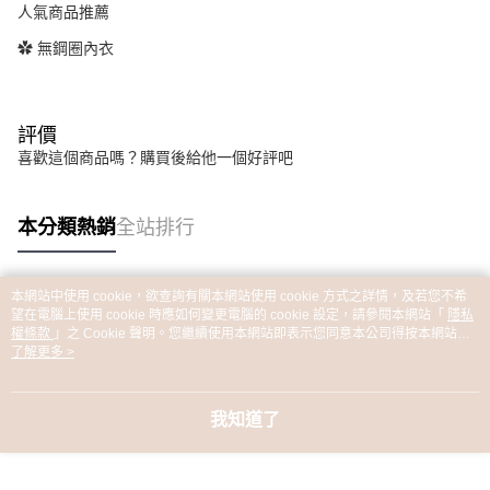
人氣商品推薦
✿ 無鋼圈內衣
評價
喜歡這個商品嗎？購買後給他一個好評吧
本分類熱銷
全站排行
本網站中使用 cookie，欲查詢有關本網站使用 cookie 方式之詳情，及若您不希
熱門標籤
望在電腦上使用 cookie 時應如何變更電腦的 cookie 設定，請參閱本網站「
隱私
權條款
」之 Cookie 聲明。您繼續使用本網站即表示您同意本公司得按本網站使
用條款之 Cookie 聲明使用 cookie。
了解更多 >
我知道了