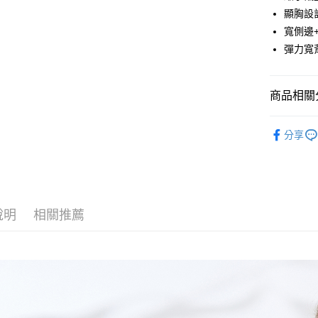
街口支付
顯胸設
悠遊付
寬側邊
彈力寬
AFTEE先
相關說明
【關於「A
ATM付款
商品相關分
AFTEE
便利好安
１．簡單
人氣商品
２．便利
分享
運送方式
✿ 無鋼圈
３．安心
全家取貨
✿ 調整型
【「AFT
每筆NT$6
１．於結帳
✿ 裸感無
付」結帳
付款後全
２．訂單
說明
相關推薦
棉花糖極致
３．收到繳
每筆NT$6
／ATM／
夏日必備 
※ 請注意
7-11取貨
絡購買商品
婀娜迷人內
先享後付
每筆NT$6
棉花糖極致
※ 交易是
是否繳費成
付款後7-1
棉花糖極致
付客戶支