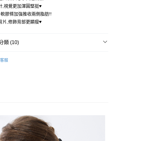
計,視覺更加渾圓堅挺♥️
+軟膠條加強推收兩側脂肪!!
背片,修飾背部更顯瘦♥️
享後付
FTEE先享後付」】
類 (10)
先享後付是「在收到商品之後才付款」的支付方式。 讓您購物簡單
心！
：不需註冊會員、不需綁卡、不需儲值。
推薦
：只要手機號碼，簡訊認證，即可結帳。
客服
內衣
：先確認商品／服務後，再付款。
付款
內衣
EE先享後付」結帳流程】
0，滿NT$699(含以上)免運費
方式選擇「AFTEE先享後付」後，將跳轉至「AFTEE先享後
痕內衣
頁面，進行簡訊認證並確認金額後，即可完成結帳。
家取貨
成立數日內，您將收到繳費通知簡訊。
誘惑 ▏D-H杯
費通知簡訊後14天內，點擊此簡訊中的連結，可透過四大超商
0，滿NT$699(含以上)免運費
網路銀行／等多元方式進行付款，方視為交易完成。
▏🧊冰肌涼感內衣
：結帳手續完成當下不需立刻繳費，但若您需要取消訂單，請聯
付款
的店家。未經商家同意取消之訂單仍視為有效，需透過AFTEE
在美 ▏A-C杯
C罩杯
繳納相關費用。
0，滿NT$699(含以上)免運費
誘惑 ▏D-H杯
D罩杯
否成功請以「AFTEE先享後付 」之結帳頁面顯示為準，若有關於
功／繳費後需取消欲退款等相關疑問，請聯繫「AFTEE先享後
1取貨
誘惑 ▏D-H杯
E罩杯
援中心」
https://netprotections.freshdesk.com/support/home