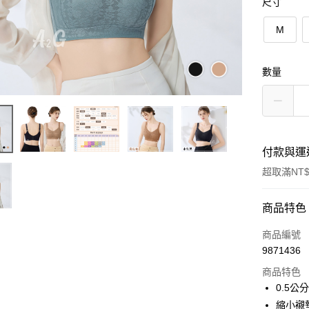
尺寸
M
數量
付款與運
超取滿NT$
付款方式
商品特色
信用卡一
商品編號
9871436
超商取貨
商品特色
LINE Pay
0.5
縮小襯