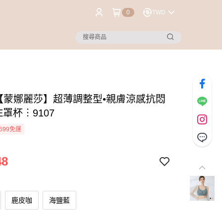
0
TWD
®【蒙娜麗莎】超薄調整型•親膚涼感抗悶
E罩杯︙9107
699免運
48
鹿皮咖
海鹽藍