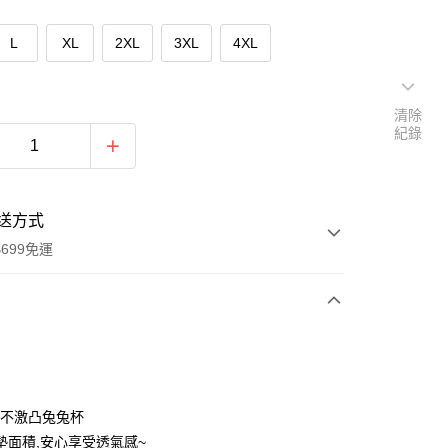
L
XL
2XL
3XL
4XL
清除
紀錄
送方式
699免運
次付款
付款
公分不激凸兔兔杯
墊面積,安心享受透氣感~