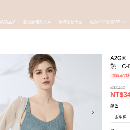
熱銷品💕
夏日必備系列🔥
限時活動專區
成為A2G尊貴VIP
A2G
熱︙C-
超取滿NT$
NT$497
NT$3
顏色
永生黑