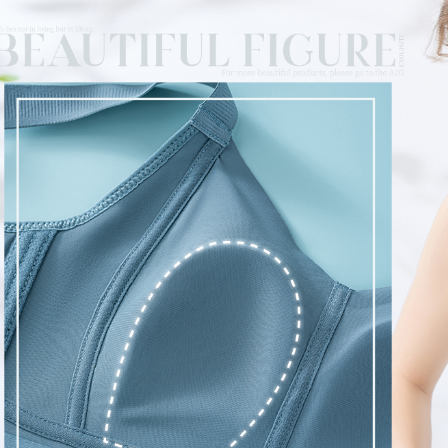
每筆NT$6
✿ 性感法
【注意事
宅配
１．透過由
交易，需
每筆NT$1
求債權轉
２．關於
https://aft
３．未成
「AFTE
任。
４．使用「
即時審查
結果請求
５．嚴禁
形，恩沛
動。