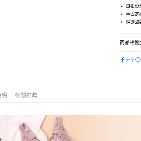
街口支付
單扣設計
悠遊付
半固定
純欲甜美
AFTEE先
相關說明
【關於「A
ATM付款
商品相關分
AFTEE
便利好安
１．簡單
人氣商品
２．便利
分享
運送方式
✿ 無鋼圈
３．安心
全家取貨
✿ 裸感無
【「AFT
每筆NT$6
１．於結帳
婀娜迷人內
付」結帳
付款後全
２．訂單
說明
相關推薦
婀娜迷人內
３．收到繳
每筆NT$6
／ATM／
婀娜迷人內
※ 請注意
7-11取貨
絡購買商品
✿ 性感法
先享後付
每筆NT$6
※ 交易是
是否繳費成
付款後7-1
付客戶支