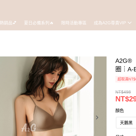
熱銷品💕
夏日必備系列🔥
限時活動專區
成為A2G尊貴VIP
A2G
圈︙A-
超取滿NT$
NT$498
NT$2
顏色
天鵝黑