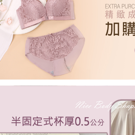
每筆NT$6
【注意事
宅配
１．透過由
交易，需
每筆NT$1
求債權轉
２．關於
https://aft
３．未成
「AFTE
任。
４．使用「
即時審查
結果請求
５．嚴禁
形，恩沛
動。