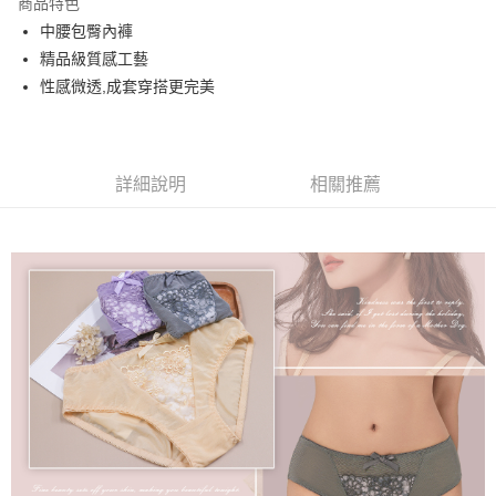
商品特色
街口支付
中腰包臀內褲
精品級質感工藝
悠遊付
性感微透,成套穿搭更完美
AFTEE先享後付
相關說明
【關於「AFTEE先享後付」】
ATM付款
AFTEE先享後付是「在收到商品之後才付款」的支付方式。 讓您購物簡單
詳細說明
相關推薦
便利好安心！
１．簡單：不需註冊會員、不需綁卡、不需儲值。
運送方式
２．便利：只要手機號碼，簡訊認證，即可結帳。
３．安心：先確認商品／服務後，再付款。
全家取貨付款
每筆NT$60，滿NT$699(含以上)免運費
【「AFTEE先享後付」結帳流程】
１．於結帳方式選擇「AFTEE先享後付」後，將跳轉至「AFTEE先享後付」
付款後全家取貨
結帳頁面，進行簡訊認證並確認金額後，即可完成結帳。
２．訂單成立數日內，您將收到繳費通知簡訊。
每筆NT$60，滿NT$699(含以上)免運費
３．收到繳費通知簡訊後14天內，點擊此簡訊中的連結，可透過四大超商／
ATM／網路銀行／等多元方式進行付款，方視為交易完成。
7-11取貨付款
※ 請注意：結帳手續完成當下不需立刻繳費，但若您需要取消訂單，請聯絡
每筆NT$60，滿NT$699(含以上)免運費
購買商品的店家。未經商家同意取消之訂單仍視為有效，需透過AFTEE先享
後付繳納相關費用。
付款後7-11取貨
※ 交易是否成功請以「AFTEE先享後付 」之結帳頁面顯示為準，若有關於