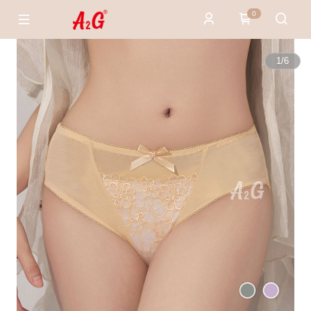
0
1
/
6