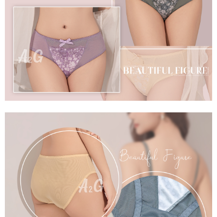
是否繳費成功／繳費後需取消欲退款等相關疑問，請聯繫「AFTEE先享後付
每筆NT$60，滿NT$699(含以上)免運費
客戶支援中心」
https://netprotections.freshdesk.com/support/home
宅配
【注意事項】
１．透過由恩沛科技股份有限公司提供之「AFTEE先享後付」服務完成之交
每筆NT$100，滿NT$2,000(含以上)免運費
易，需依本服務之必要範圍內提供個人資料，並將交易相關給付款項請求債
權轉讓予恩沛科技股份有限公司。
２．關於個人資料處理事宜，請瀏覽以下網址：
https://aftee.tw/terms/#terms3
３．未成年的使用者請事先徵得法定代理人或監護人之同意方可使用
「AFTEE先享後付」，若未經同意申辦者引起之損失，本公司不負相關責
任。
４．使用「AFTEE先享後付」時，將依據個別帳號之用戶狀況，依本公司即
時審查核予不同之上限額度；若仍有額度不足之情形，本公司將視審查結果
請求用戶進行身份認證。
５．嚴禁一人註冊多個帳號或使用他人資訊註冊。若發現惡意使用之情形，
恩沛科技股份有限公司將有權停止該用戶之使用額度並採取法律行動。