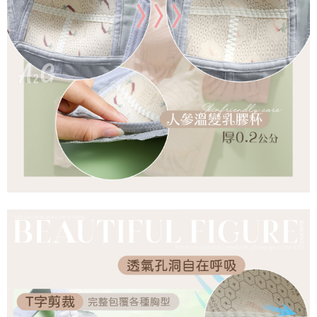
是否繳費成功／繳費後需取消欲退款等相關疑問，請聯繫「AFTEE先享後付
每筆NT$60，滿NT$699(含以上)免運費
客戶支援中心」
https://netprotections.freshdesk.com/support/home
宅配
【注意事項】
１．透過由恩沛科技股份有限公司提供之「AFTEE先享後付」服務完成之交
每筆NT$100，滿NT$2,000(含以上)免運費
易，需依本服務之必要範圍內提供個人資料，並將交易相關給付款項請求債
權轉讓予恩沛科技股份有限公司。
２．關於個人資料處理事宜，請瀏覽以下網址：
https://aftee.tw/terms/#terms3
３．未成年的使用者請事先徵得法定代理人或監護人之同意方可使用
「AFTEE先享後付」，若未經同意申辦者引起之損失，本公司不負相關責
任。
４．使用「AFTEE先享後付」時，將依據個別帳號之用戶狀況，依本公司即
時審查核予不同之上限額度；若仍有額度不足之情形，本公司將視審查結果
請求用戶進行身份認證。
５．嚴禁一人註冊多個帳號或使用他人資訊註冊。若發現惡意使用之情形，
恩沛科技股份有限公司將有權停止該用戶之使用額度並採取法律行動。