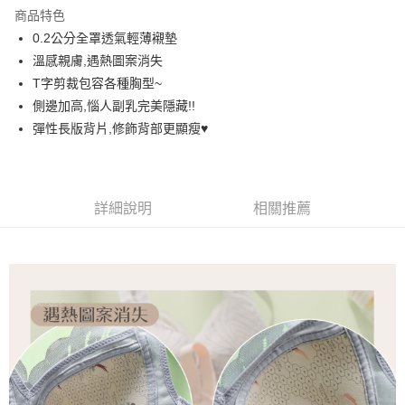
LINE Pay
商品特色
街口支付
0.2公分全罩透氣輕薄襯墊
溫感親膚,遇熱圖案消失
悠遊付
T字剪裁包容各種胸型~
AFTEE先享後付
側邊加高,惱人副乳完美隱藏!!
相關說明
彈性長版背片,修飾背部更顯瘦♥️
【關於「AFTEE先享後付」】
ATM付款
AFTEE先享後付是「在收到商品之後才付款」的支付方式。 讓您購物簡單
便利好安心！
１．簡單：不需註冊會員、不需綁卡、不需儲值。
運送方式
詳細說明
相關推薦
２．便利：只要手機號碼，簡訊認證，即可結帳。
３．安心：先確認商品／服務後，再付款。
全家取貨付款
每筆NT$60，滿NT$699(含以上)免運費
【「AFTEE先享後付」結帳流程】
１．於結帳方式選擇「AFTEE先享後付」後，將跳轉至「AFTEE先享後付」
付款後全家取貨
結帳頁面，進行簡訊認證並確認金額後，即可完成結帳。
２．訂單成立數日內，您將收到繳費通知簡訊。
每筆NT$60，滿NT$699(含以上)免運費
３．收到繳費通知簡訊後14天內，點擊此簡訊中的連結，可透過四大超商／
ATM／網路銀行／等多元方式進行付款，方視為交易完成。
7-11取貨付款
※ 請注意：結帳手續完成當下不需立刻繳費，但若您需要取消訂單，請聯絡
每筆NT$60，滿NT$699(含以上)免運費
購買商品的店家。未經商家同意取消之訂單仍視為有效，需透過AFTEE先享
後付繳納相關費用。
付款後7-11取貨
※ 交易是否成功請以「AFTEE先享後付 」之結帳頁面顯示為準，若有關於