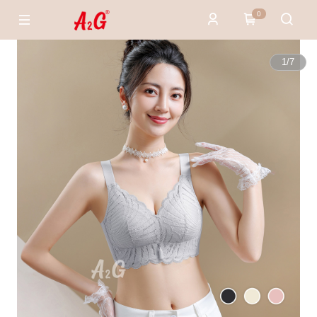
0
1
/
7