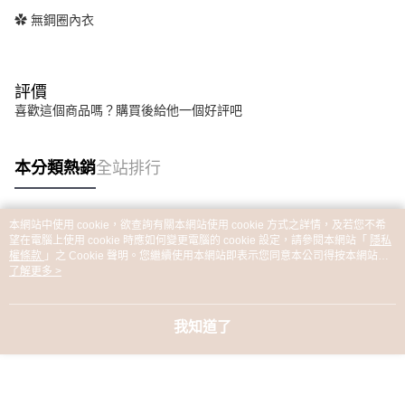
✿ 無鋼圈內衣
評價
喜歡這個商品嗎？購買後給他一個好評吧
本分類熱銷
全站排行
本網站中使用 cookie，欲查詢有關本網站使用 cookie 方式之詳情，及若您不希
熱門標籤
望在電腦上使用 cookie 時應如何變更電腦的 cookie 設定，請參閱本網站「
隱私
權條款
」之 Cookie 聲明。您繼續使用本網站即表示您同意本公司得按本網站使
用條款之 Cookie 聲明使用 cookie。
了解更多 >
我知道了