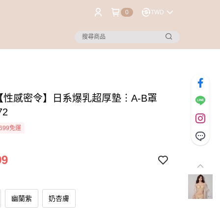
0
TWD
®【性感密令】日系爆乳超厚墊︙A-B罩
72
699免運
99
幽蘭紫
奶杏膚