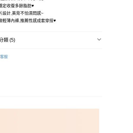
穩定收復多餘脂肪♥️
片設計,美背不怕濕悶感~
緻輕薄內褲,推薦性感成套穿搭♥️
享後付
FTEE先享後付」】
類 (5)
先享後付是「在收到商品之後才付款」的支付方式。 讓您購物簡單
心！
：不需註冊會員、不需綁卡、不需儲值。
推薦
：只要手機號碼，簡訊認證，即可結帳。
客服
圈內衣
：先確認商品／服務後，再付款。
付款
在美 ▏A-C杯
EE先享後付」結帳流程】
0，滿NT$699(含以上)免運費
方式選擇「AFTEE先享後付」後，將跳轉至「AFTEE先享後
在美 ▏A-C杯
A罩杯
頁面，進行簡訊認證並確認金額後，即可完成結帳。
家取貨
成立數日內，您將收到繳費通知簡訊。
在美 ▏A-C杯
B罩杯
費通知簡訊後14天內，點擊此簡訊中的連結，可透過四大超商
0，滿NT$699(含以上)免運費
網路銀行／等多元方式進行付款，方視為交易完成。
：結帳手續完成當下不需立刻繳費，但若您需要取消訂單，請聯
付款
的店家。未經商家同意取消之訂單仍視為有效，需透過AFTEE
繳納相關費用。
0，滿NT$699(含以上)免運費
否成功請以「AFTEE先享後付 」之結帳頁面顯示為準，若有關於
功／繳費後需取消欲退款等相關疑問，請聯繫「AFTEE先享後
1取貨
援中心」
https://netprotections.freshdesk.com/support/home