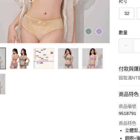
尺寸
32
數量
付款與運
超取滿NT$
付款方式
商品特色
信用卡一
商品編號
9518791
超商取貨
商品特色
LINE Pay
立體型
鋼圈+後