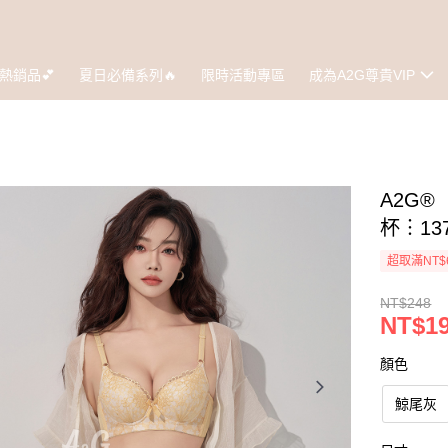
熱銷品💕
夏日必備系列🔥
限時活動專區
成為A2G尊貴VIP
A2G
杯︙13
超取滿NT$
NT$248
NT$1
顏色
鯨尾灰