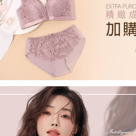
每筆NT$6
【注意事
宅配
１．透過由
交易，需
每筆NT$1
求債權轉
２．關於
https://aft
３．未成
「AFTE
任。
４．使用「
即時審查
結果請求
５．嚴禁
形，恩沛
動。