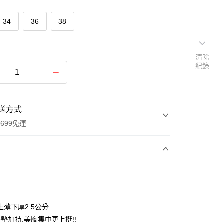
34
36
38
清除
紀錄
送方式
699免運
次付款
付款
上薄下厚2.5公分
墊加持,美胸集中更上挺!!