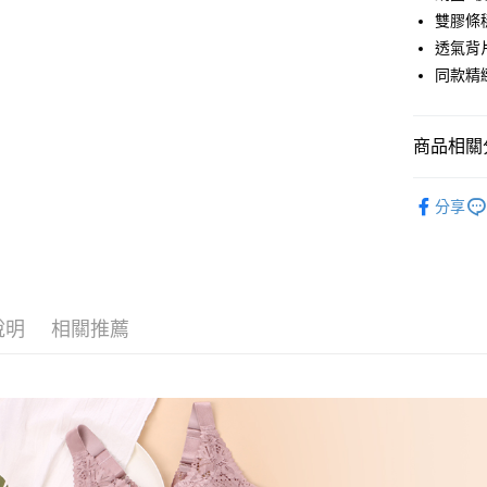
街口支付
雙膠條
悠遊付
透氣背
同款精
AFTEE先
相關說明
【關於「A
ATM付款
商品相關分
AFTEE
便利好安
１．簡單
人氣商品
２．便利
分享
運送方式
✿ 塑型鋼
３．安心
全家取貨
婀娜迷人內
【「AFT
每筆NT$6
１．於結帳
婀娜迷人內
付」結帳
付款後全
２．訂單
說明
相關推薦
婀娜迷人內
３．收到繳
每筆NT$6
／ATM／
※ 請注意
7-11取貨
絡購買商品
先享後付
每筆NT$6
※ 交易是
是否繳費成
付款後7-1
付客戶支