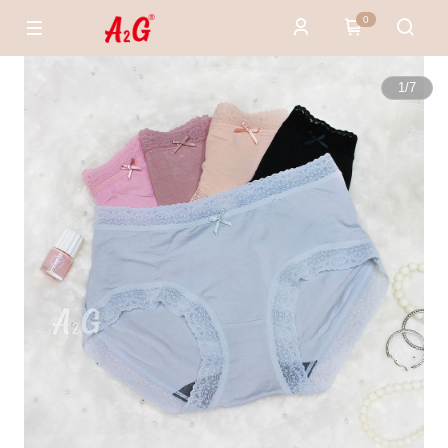
0
1
/
7