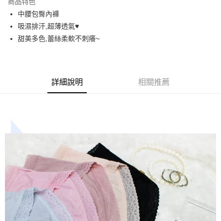
商品特色
街口支付
中腰包臀內褲
吸濕排汗,超薄透氣♥️
悠遊付
甜美多色,蕾絲柔軟不刺癢~
AFTEE先享後付
相關說明
【關於「AFTEE先享後付」】
ATM付款
AFTEE先享後付是「在收到商品之後才付款」的支付方式。 讓您購物簡單
詳細說明
相關推薦
便利好安心！
１．簡單：不需註冊會員、不需綁卡、不需儲值。
運送方式
２．便利：只要手機號碼，簡訊認證，即可結帳。
３．安心：先確認商品／服務後，再付款。
全家取貨付款
每筆NT$60，滿NT$699(含以上)免運費
【「AFTEE先享後付」結帳流程】
１．於結帳方式選擇「AFTEE先享後付」後，將跳轉至「AFTEE先享後付」
付款後全家取貨
結帳頁面，進行簡訊認證並確認金額後，即可完成結帳。
２．訂單成立數日內，您將收到繳費通知簡訊。
每筆NT$60，滿NT$699(含以上)免運費
３．收到繳費通知簡訊後14天內，點擊此簡訊中的連結，可透過四大超商／
ATM／網路銀行／等多元方式進行付款，方視為交易完成。
7-11取貨付款
※ 請注意：結帳手續完成當下不需立刻繳費，但若您需要取消訂單，請聯絡
每筆NT$60，滿NT$699(含以上)免運費
購買商品的店家。未經商家同意取消之訂單仍視為有效，需透過AFTEE先享
後付繳納相關費用。
付款後7-11取貨
※ 交易是否成功請以「AFTEE先享後付 」之結帳頁面顯示為準，若有關於