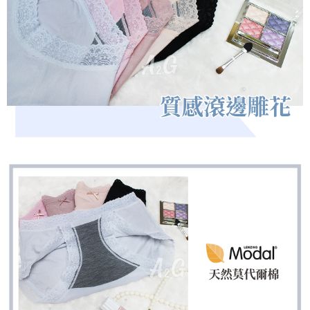
是否繳費成功／繳費後需取消欲退款等相關疑問，請聯繫「AFTEE先享後付
每筆NT$60，滿NT$699(含以上)免運費
客戶支援中心」
https://netprotections.freshdesk.com/support/home
宅配
【注意事項】
１．透過由恩沛科技股份有限公司提供之「AFTEE先享後付」服務完成之交
每筆NT$100，滿NT$2,000(含以上)免運費
易，需依本服務之必要範圍內提供個人資料，並將交易相關給付款項請求債
權轉讓予恩沛科技股份有限公司。
２．關於個人資料處理事宜，請瀏覽以下網址：
https://aftee.tw/terms/#terms3
３．未成年的使用者請事先徵得法定代理人或監護人之同意方可使用
「AFTEE先享後付」，若未經同意申辦者引起之損失，本公司不負相關責
任。
４．使用「AFTEE先享後付」時，將依據個別帳號之用戶狀況，依本公司即
時審查核予不同之上限額度；若仍有額度不足之情形，本公司將視審查結果
請求用戶進行身份認證。
５．嚴禁一人註冊多個帳號或使用他人資訊註冊。若發現惡意使用之情形，
恩沛科技股份有限公司將有權停止該用戶之使用額度並採取法律行動。