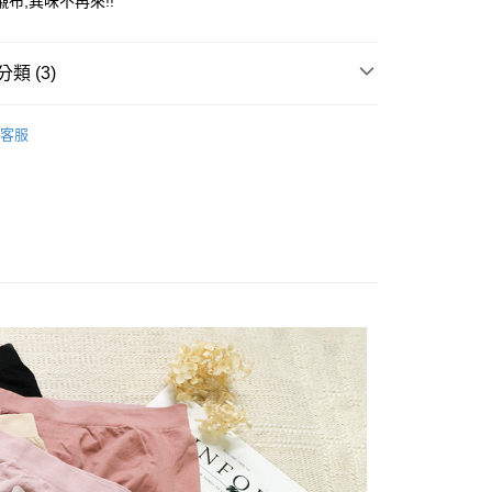
布,異味不再來!!
享後付
類 (3)
FTEE先享後付」】
推薦
先享後付是「在收到商品之後才付款」的支付方式。 讓您購物簡單
客服
心！
nties
蜜桃臀誘惑 ▏低中腰
：不需註冊會員、不需綁卡、不需儲值。
nties
▶6件$249
：只要手機號碼，簡訊認證，即可結帳。
：先確認商品／服務後，再付款。
付款
EE先享後付」結帳流程】
0，滿NT$699(含以上)免運費
方式選擇「AFTEE先享後付」後，將跳轉至「AFTEE先享後
頁面，進行簡訊認證並確認金額後，即可完成結帳。
家取貨
成立數日內，您將收到繳費通知簡訊。
費通知簡訊後14天內，點擊此簡訊中的連結，可透過四大超商
0，滿NT$699(含以上)免運費
網路銀行／等多元方式進行付款，方視為交易完成。
：結帳手續完成當下不需立刻繳費，但若您需要取消訂單，請聯
付款
的店家。未經商家同意取消之訂單仍視為有效，需透過AFTEE
繳納相關費用。
0，滿NT$699(含以上)免運費
否成功請以「AFTEE先享後付 」之結帳頁面顯示為準，若有關於
功／繳費後需取消欲退款等相關疑問，請聯繫「AFTEE先享後
1取貨
援中心」
https://netprotections.freshdesk.com/support/home
0，滿NT$699(含以上)免運費