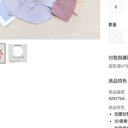
F
數量
付款與運
超取滿NT$
付款方式
商品特色
信用卡一
商品編號
9297764
超商取貨
商品特色
LINE Pay
低腰包
3D美
街口支付