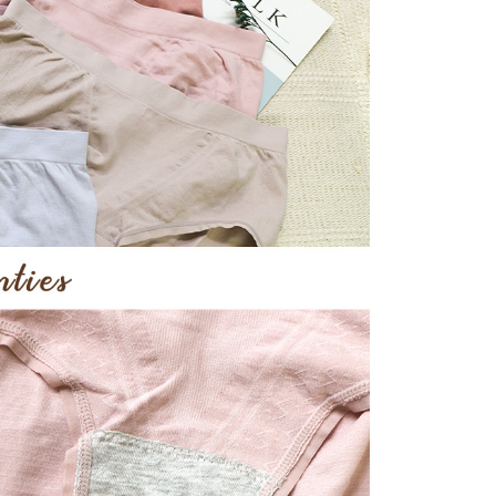
項】
恩沛科技股份有限公司提供之「AFTEE先享後付」服務完成之
依本服務之必要範圍內提供個人資料，並將交易相關給付款項請
00，滿NT$2,000(含以上)免運費
讓予恩沛科技股份有限公司。
個人資料處理事宜，請瀏覽以下網址：
ee.tw/terms/#terms3
年的使用者請事先徵得法定代理人或監護人之同意方可使用
E先享後付」，若未經同意申辦者引起之損失，本公司不負相關責
AFTEE先享後付」時，將依據個別帳號之用戶狀況，依本公司
核予不同之上限額度；若仍有額度不足之情形，本公司將視審查
用戶進行身份認證。
一人註冊多個帳號或使用他人資訊註冊。若發現惡意使用之情
科技股份有限公司將有權停止該用戶之使用額度並採取法律行