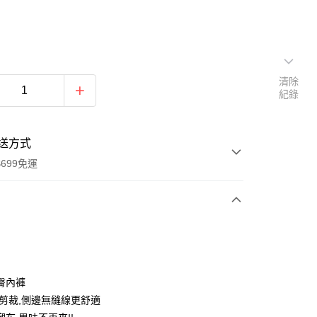
清除
紀錄
送方式
699免運
次付款
付款
臀內褲
臀剪裁,側邊無縫線更舒適