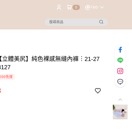
0
TWD
®【立體美尻】純色裸感無縫內褲︙21-27
127
699免運
8