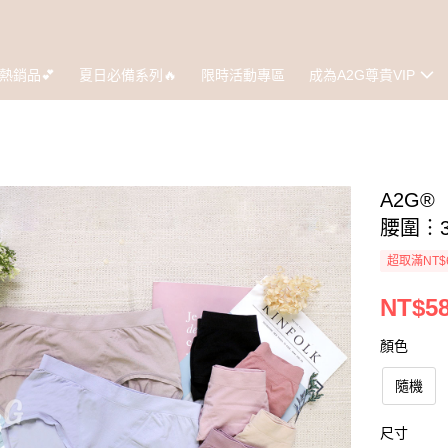
熱銷品💕
夏日必備系列🔥
限時活動專區
成為A2G尊貴VIP
A2G
腰圍︙3
超取滿NT$
NT$5
顏色
隨機
尺寸