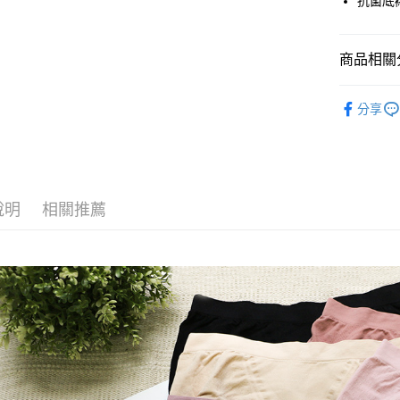
抗菌底襯
悠遊付
AFTEE先
商品相關分
相關說明
【關於「A
人氣商品
ATM付款
AFTEE
分享
便利好安
❤ 內褲｜Pa
１．簡單
❤ 內褲｜Pa
２．便利
運送方式
３．安心
全家取貨
【「AFT
說明
相關推薦
每筆NT$6
１．於結帳
付」結帳
付款後全
２．訂單
３．收到繳
每筆NT$6
／ATM／
※ 請注意
7-11取貨
絡購買商品
先享後付
每筆NT$6
※ 交易是
是否繳費成
付款後7-1
付客戶支
每筆NT$6