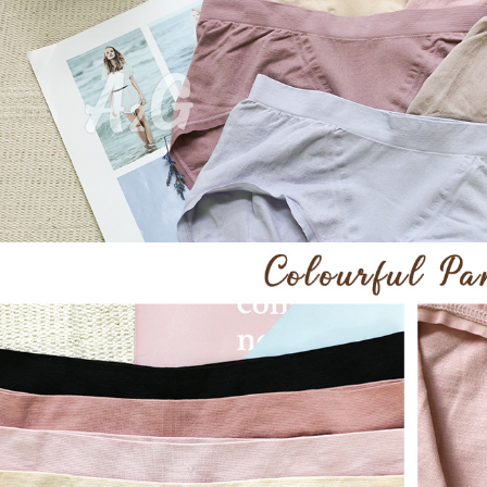
【注意事
宅配
１．透過由
交易，需
每筆NT$1
求債權轉
２．關於
https://aft
３．未成
「AFTE
任。
４．使用「
即時審查
結果請求
５．嚴禁
形，恩沛
動。