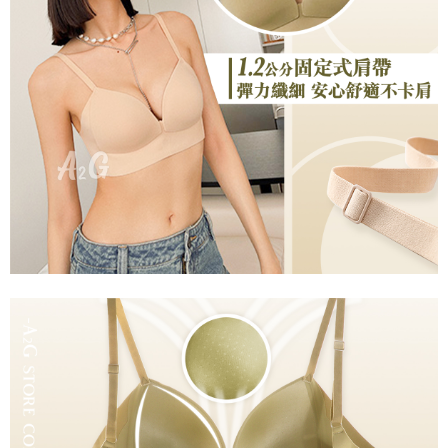
是否繳費成功／繳費後需取消欲退款等相關疑問，請聯繫「AFTEE先享後付
每筆NT$60，滿NT$699(含以上)免運費
客戶支援中心」
https://netprotections.freshdesk.com/support/home
宅配
【注意事項】
１．透過由恩沛科技股份有限公司提供之「AFTEE先享後付」服務完成之交
每筆NT$100，滿NT$2,000(含以上)免運費
易，需依本服務之必要範圍內提供個人資料，並將交易相關給付款項請求債
權轉讓予恩沛科技股份有限公司。
２．關於個人資料處理事宜，請瀏覽以下網址：
https://aftee.tw/terms/#terms3
３．未成年的使用者請事先徵得法定代理人或監護人之同意方可使用
「AFTEE先享後付」，若未經同意申辦者引起之損失，本公司不負相關責
任。
４．使用「AFTEE先享後付」時，將依據個別帳號之用戶狀況，依本公司即
時審查核予不同之上限額度；若仍有額度不足之情形，本公司將視審查結果
請求用戶進行身份認證。
５．嚴禁一人註冊多個帳號或使用他人資訊註冊。若發現惡意使用之情形，
恩沛科技股份有限公司將有權停止該用戶之使用額度並採取法律行動。