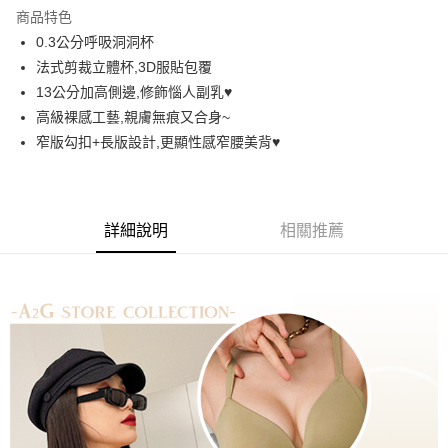
LINE Pay
商品特色
街口支付
0.3公分呼吸洞洞杯
法式剪裁立體杯,3D服貼包覆
悠遊付
13公分加高側邊,修飾惱人副乳♥️
AFTEE先享後付
高級裸感工藝,親膚無痕又合身~
相關說明
窄版勾扣+長版設計,更顯性感窄腰美背♥️
【關於「AFTEE先享後付」】
ATM付款
AFTEE先享後付是「在收到商品之後才付款」的支付方式。 讓您購物簡單
便利好安心！
１．簡單：不需註冊會員、不需綁卡、不需儲值。
運送方式
詳細說明
相關推薦
２．便利：只要手機號碼，簡訊認證，即可結帳。
３．安心：先確認商品／服務後，再付款。
全家取貨付款
每筆NT$60，滿NT$699(含以上)免運費
【「AFTEE先享後付」結帳流程】
１．於結帳方式選擇「AFTEE先享後付」後，將跳轉至「AFTEE先享後付」
付款後全家取貨
結帳頁面，進行簡訊認證並確認金額後，即可完成結帳。
２．訂單成立數日內，您將收到繳費通知簡訊。
每筆NT$60，滿NT$699(含以上)免運費
３．收到繳費通知簡訊後14天內，點擊此簡訊中的連結，可透過四大超商／
ATM／網路銀行／等多元方式進行付款，方視為交易完成。
7-11取貨付款
※ 請注意：結帳手續完成當下不需立刻繳費，但若您需要取消訂單，請聯絡
每筆NT$60，滿NT$699(含以上)免運費
購買商品的店家。未經商家同意取消之訂單仍視為有效，需透過AFTEE先享
後付繳納相關費用。
付款後7-11取貨
※ 交易是否成功請以「AFTEE先享後付 」之結帳頁面顯示為準，若有關於