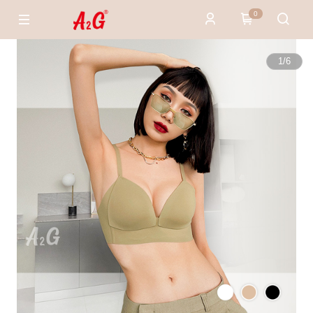
0
1
/
6