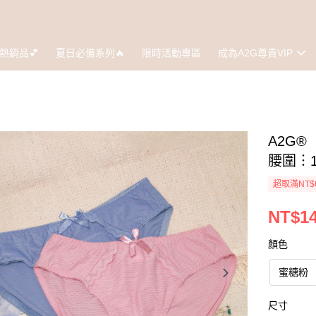
熱銷品💕
夏日必備系列🔥
限時活動專區
成為A2G尊貴VIP
A2G
腰圍︙1
超取滿NT$
NT$1
顏色
蜜糖粉
尺寸