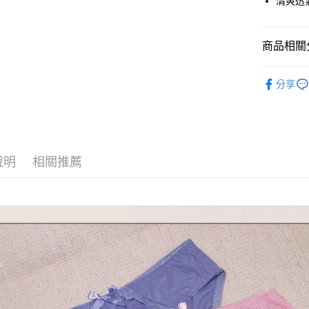
清爽透
悠遊付
AFTEE先
商品相關分
相關說明
【關於「A
人氣商品
ATM付款
AFTEE
分享
便利好安
❤ 內褲｜Pa
１．簡單
❤ 內褲｜Pa
２．便利
運送方式
３．安心
全家取貨
【「AFT
說明
相關推薦
每筆NT$6
１．於結帳
付」結帳
付款後全
２．訂單
３．收到繳
每筆NT$6
／ATM／
※ 請注意
7-11取貨
絡購買商品
先享後付
每筆NT$6
※ 交易是
是否繳費成
付款後7-1
付客戶支
每筆NT$6