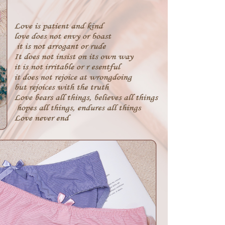
項】
恩沛科技股份有限公司提供之「AFTEE先享後付」服務完成之
依本服務之必要範圍內提供個人資料，並將交易相關給付款項請
00，滿NT$2,000(含以上)免運費
讓予恩沛科技股份有限公司。
個人資料處理事宜，請瀏覽以下網址：
ee.tw/terms/#terms3
年的使用者請事先徵得法定代理人或監護人之同意方可使用
E先享後付」，若未經同意申辦者引起之損失，本公司不負相關責
AFTEE先享後付」時，將依據個別帳號之用戶狀況，依本公司
核予不同之上限額度；若仍有額度不足之情形，本公司將視審查
用戶進行身份認證。
一人註冊多個帳號或使用他人資訊註冊。若發現惡意使用之情
科技股份有限公司將有權停止該用戶之使用額度並採取法律行