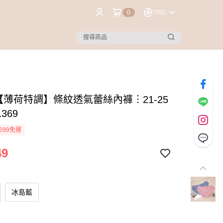
0
TWD
®【薄荷特調】條紋透氣蕾絲內褲︙21-25
369
699免運
49
冰島藍