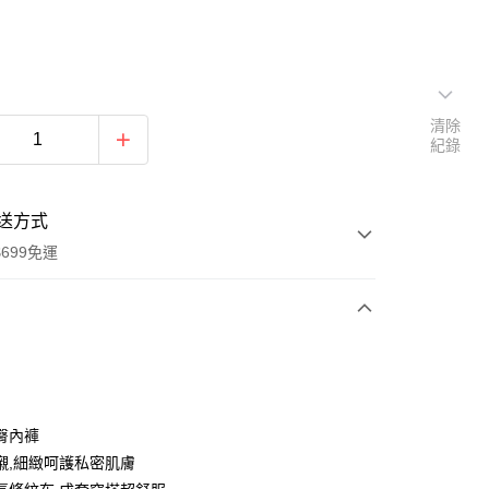
清除
紀錄
送方式
699免運
次付款
付款
臀內褲
襯,細緻呵護私密肌膚