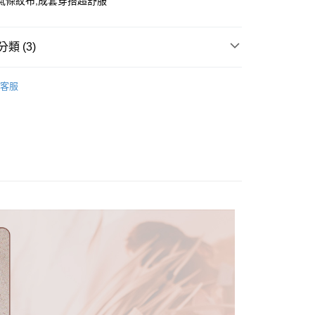
氣條紋布,成套穿搭超舒服
享後付
類 (3)
FTEE先享後付」】
推薦
先享後付是「在收到商品之後才付款」的支付方式。 讓您購物簡單
客服
心！
nties
蜜桃臀誘惑 ▏低中腰
：不需註冊會員、不需綁卡、不需儲值。
nties
▶3件$399
：只要手機號碼，簡訊認證，即可結帳。
：先確認商品／服務後，再付款。
付款
EE先享後付」結帳流程】
0，滿NT$699(含以上)免運費
方式選擇「AFTEE先享後付」後，將跳轉至「AFTEE先享後
頁面，進行簡訊認證並確認金額後，即可完成結帳。
家取貨
成立數日內，您將收到繳費通知簡訊。
費通知簡訊後14天內，點擊此簡訊中的連結，可透過四大超商
0，滿NT$699(含以上)免運費
網路銀行／等多元方式進行付款，方視為交易完成。
：結帳手續完成當下不需立刻繳費，但若您需要取消訂單，請聯
付款
的店家。未經商家同意取消之訂單仍視為有效，需透過AFTEE
繳納相關費用。
0，滿NT$699(含以上)免運費
否成功請以「AFTEE先享後付 」之結帳頁面顯示為準，若有關於
功／繳費後需取消欲退款等相關疑問，請聯繫「AFTEE先享後
1取貨
援中心」
https://netprotections.freshdesk.com/support/home
0，滿NT$699(含以上)免運費