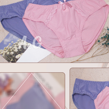
【注意事
宅配
１．透過由
交易，需
每筆NT$1
求債權轉
２．關於
https://aft
３．未成
「AFTE
任。
４．使用「
即時審查
結果請求
５．嚴禁
形，恩沛
動。