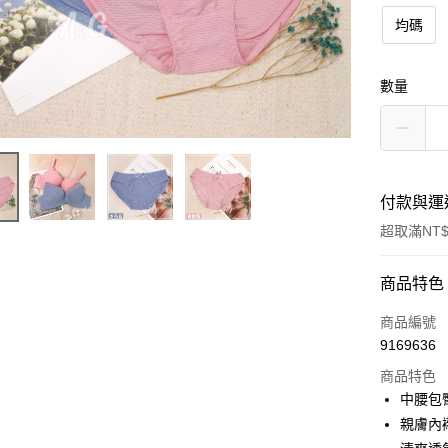
均碼
數量
付款與運
超取滿NT$
付款方式
商品特色
信用卡一
商品編號
9169636
超商取貨
商品特色
LINE Pay
中腰包
親膚內
街口支付