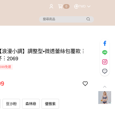
0
TWD
®【浪漫小調】調整型•微透蕾絲包覆款︙
杯︙2069
699免運
99
豆沙粉
森林綠
優雅紫