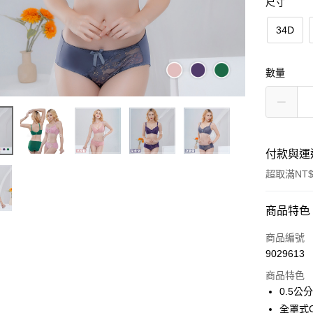
尺寸
34D
數量
付款與運
超取滿NT$
付款方式
商品特色
信用卡一
商品編號
9029613
超商取貨
商品特色
LINE Pay
0.5
全罩式