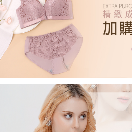
每筆NT$6
【注意事
宅配
１．透過由
交易，需
每筆NT$1
求債權轉
２．關於
https://aft
３．未成
「AFTE
任。
４．使用「
即時審查
結果請求
５．嚴禁
形，恩沛
動。