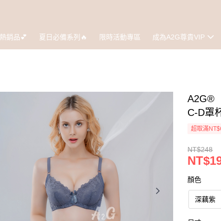
熱銷品💕
夏日必備系列🔥
限時活動專區
成為A2G尊貴VIP
A2G
C-D罩
超取滿NT$
NT$248
NT$1
顏色
深藕紫