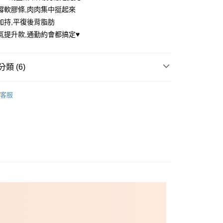
撐軟膠條,肉肉集中挺起來
加持,平復後背脂肪
氣提升款,通勤約會都搞定♥️
享後付
FTEE先享後付」】
類 (6)
先享後付是「在收到商品之後才付款」的支付方式。 讓您購物簡單
心！
：不需註冊會員、不需綁卡、不需儲值。
推薦
：只要手機號碼，簡訊認證，即可結帳。
客服
圈內衣
：先確認商品／服務後，再付款。
付款
內衣
EE先享後付」結帳流程】
0，滿NT$699(含以上)免運費
方式選擇「AFTEE先享後付」後，將跳轉至「AFTEE先享後
誘惑 ▏D-H杯
頁面，進行簡訊認證並確認金額後，即可完成結帳。
家取貨
成立數日內，您將收到繳費通知簡訊。
在美 ▏A-C杯
C罩杯
費通知簡訊後14天內，點擊此簡訊中的連結，可透過四大超商
0，滿NT$699(含以上)免運費
網路銀行／等多元方式進行付款，方視為交易完成。
誘惑 ▏D-H杯
D罩杯
：結帳手續完成當下不需立刻繳費，但若您需要取消訂單，請聯
付款
的店家。未經商家同意取消之訂單仍視為有效，需透過AFTEE
繳納相關費用。
0，滿NT$699(含以上)免運費
否成功請以「AFTEE先享後付 」之結帳頁面顯示為準，若有關於
功／繳費後需取消欲退款等相關疑問，請聯繫「AFTEE先享後
1取貨
援中心」
https://netprotections.freshdesk.com/support/home