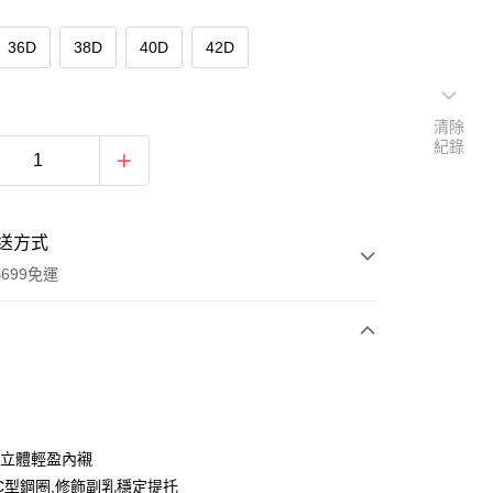
36D
38D
40D
42D
清除
紀錄
送方式
699免運
次付款
付款
公分立體輕盈內襯
C型鋼圈,修飾副乳穩定提托