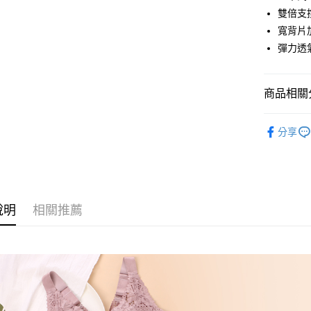
街口支付
雙倍支
悠遊付
寬背片
彈力透
AFTEE先
相關說明
【關於「A
ATM付款
商品相關分
AFTEE
便利好安
１．簡單
人氣商品
２．便利
分享
運送方式
✿ 塑型鋼
３．安心
全家取貨
✿ 調整型
【「AFT
每筆NT$6
１．於結帳
棉花糖極致
付」結帳
付款後全
２．訂單
說明
相關推薦
婀娜迷人內
３．收到繳
每筆NT$6
／ATM／
棉花糖極致
※ 請注意
7-11取貨
絡購買商品
先享後付
每筆NT$6
※ 交易是
是否繳費成
付款後7-1
付客戶支