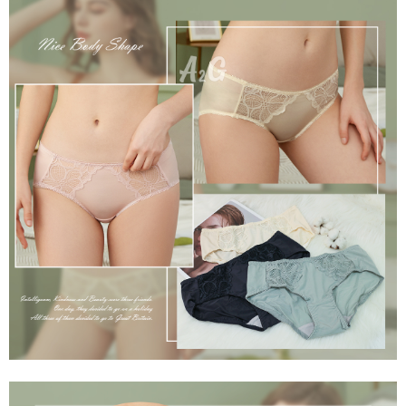
是否繳費成功／繳費後需取消欲退款等相關疑問，請聯繫「AFTEE先享後付
每筆NT$60，滿NT$699(含以上)免運費
客戶支援中心」
https://netprotections.freshdesk.com/support/home
宅配
【注意事項】
１．透過由恩沛科技股份有限公司提供之「AFTEE先享後付」服務完成之交
每筆NT$100，滿NT$2,000(含以上)免運費
易，需依本服務之必要範圍內提供個人資料，並將交易相關給付款項請求債
權轉讓予恩沛科技股份有限公司。
２．關於個人資料處理事宜，請瀏覽以下網址：
https://aftee.tw/terms/#terms3
３．未成年的使用者請事先徵得法定代理人或監護人之同意方可使用
「AFTEE先享後付」，若未經同意申辦者引起之損失，本公司不負相關責
任。
４．使用「AFTEE先享後付」時，將依據個別帳號之用戶狀況，依本公司即
時審查核予不同之上限額度；若仍有額度不足之情形，本公司將視審查結果
請求用戶進行身份認證。
５．嚴禁一人註冊多個帳號或使用他人資訊註冊。若發現惡意使用之情形，
恩沛科技股份有限公司將有權停止該用戶之使用額度並採取法律行動。