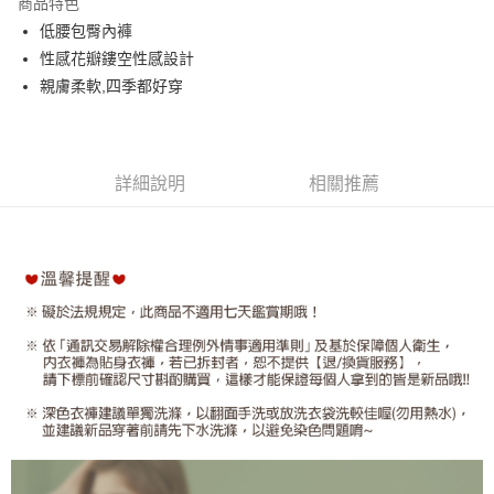
商品特色
街口支付
低腰包臀內褲
性感花瓣鏤空性感設計
悠遊付
親膚柔軟,四季都好穿
AFTEE先享後付
相關說明
【關於「AFTEE先享後付」】
ATM付款
AFTEE先享後付是「在收到商品之後才付款」的支付方式。 讓您購物簡單
詳細說明
相關推薦
便利好安心！
１．簡單：不需註冊會員、不需綁卡、不需儲值。
運送方式
２．便利：只要手機號碼，簡訊認證，即可結帳。
３．安心：先確認商品／服務後，再付款。
全家取貨付款
每筆NT$60，滿NT$699(含以上)免運費
【「AFTEE先享後付」結帳流程】
１．於結帳方式選擇「AFTEE先享後付」後，將跳轉至「AFTEE先享後付」
付款後全家取貨
結帳頁面，進行簡訊認證並確認金額後，即可完成結帳。
２．訂單成立數日內，您將收到繳費通知簡訊。
每筆NT$60，滿NT$699(含以上)免運費
３．收到繳費通知簡訊後14天內，點擊此簡訊中的連結，可透過四大超商／
ATM／網路銀行／等多元方式進行付款，方視為交易完成。
7-11取貨付款
※ 請注意：結帳手續完成當下不需立刻繳費，但若您需要取消訂單，請聯絡
每筆NT$60，滿NT$699(含以上)免運費
購買商品的店家。未經商家同意取消之訂單仍視為有效，需透過AFTEE先享
後付繳納相關費用。
付款後7-11取貨
※ 交易是否成功請以「AFTEE先享後付 」之結帳頁面顯示為準，若有關於