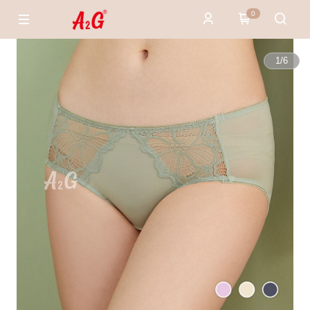
0
1
/
6