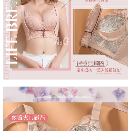
是否繳費成功／繳費後需取消欲退款等相關疑問，請聯繫「AFTEE先享後付
每筆NT$60，滿NT$699(含以上)免運費
客戶支援中心」
https://netprotections.freshdesk.com/support/home
宅配
【注意事項】
１．透過由恩沛科技股份有限公司提供之「AFTEE先享後付」服務完成之交
每筆NT$100，滿NT$2,000(含以上)免運費
易，需依本服務之必要範圍內提供個人資料，並將交易相關給付款項請求債
權轉讓予恩沛科技股份有限公司。
２．關於個人資料處理事宜，請瀏覽以下網址：
https://aftee.tw/terms/#terms3
３．未成年的使用者請事先徵得法定代理人或監護人之同意方可使用
「AFTEE先享後付」，若未經同意申辦者引起之損失，本公司不負相關責
任。
４．使用「AFTEE先享後付」時，將依據個別帳號之用戶狀況，依本公司即
時審查核予不同之上限額度；若仍有額度不足之情形，本公司將視審查結果
請求用戶進行身份認證。
５．嚴禁一人註冊多個帳號或使用他人資訊註冊。若發現惡意使用之情形，
恩沛科技股份有限公司將有權停止該用戶之使用額度並採取法律行動。