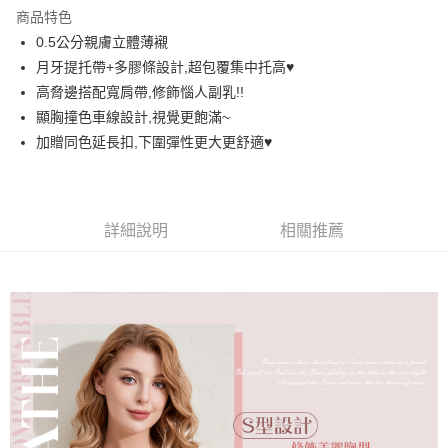
LINE Pay
商品特色
街口支付
0.5公分親膚立體薄襯
月牙提托帶+多膠條設計,超包覆集中托高♥️
悠遊付
高脅邊搭配寬肩帶,修飾惱人副乳!!
AFTEE先享後付
顯胸撞色車線設計,視覺更飽滿~
相關說明
加贈同色延長扣,下圍彈性更大更舒適♥️
【關於「AFTEE先享後付」】
ATM付款
AFTEE先享後付是「在收到商品之後才付款」的支付方式。 讓您購物簡單
便利好安心！
１．簡單：不需註冊會員、不需綁卡、不需儲值。
運送方式
詳細說明
相關推薦
２．便利：只要手機號碼，簡訊認證，即可結帳。
３．安心：先確認商品／服務後，再付款。
全家取貨付款
每筆NT$60，滿NT$699(含以上)免運費
【「AFTEE先享後付」結帳流程】
１．於結帳方式選擇「AFTEE先享後付」後，將跳轉至「AFTEE先享後付」
付款後全家取貨
結帳頁面，進行簡訊認證並確認金額後，即可完成結帳。
２．訂單成立數日內，您將收到繳費通知簡訊。
每筆NT$60，滿NT$699(含以上)免運費
３．收到繳費通知簡訊後14天內，點擊此簡訊中的連結，可透過四大超商／
ATM／網路銀行／等多元方式進行付款，方視為交易完成。
7-11取貨付款
※ 請注意：結帳手續完成當下不需立刻繳費，但若您需要取消訂單，請聯絡
每筆NT$60，滿NT$699(含以上)免運費
購買商品的店家。未經商家同意取消之訂單仍視為有效，需透過AFTEE先享
後付繳納相關費用。
付款後7-11取貨
※ 交易是否成功請以「AFTEE先享後付 」之結帳頁面顯示為準，若有關於