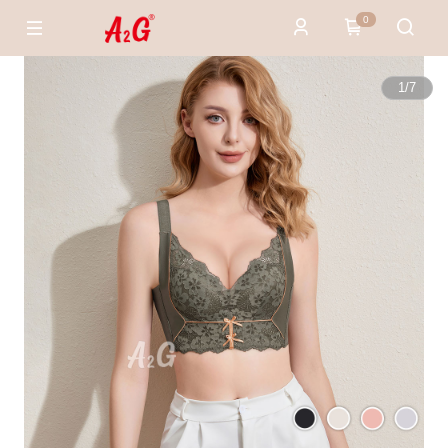
0
1
/
7