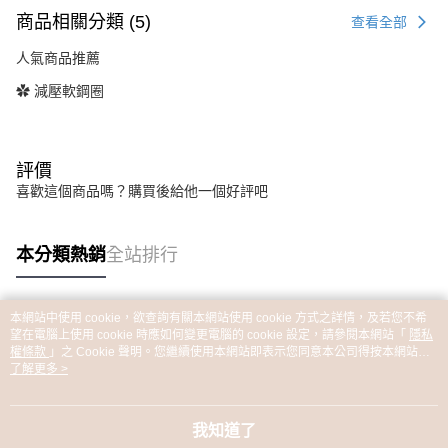
商品相關分類 (5)
查看全部
人氣商品推薦
✿ 減壓軟鋼圈
評價
喜歡這個商品嗎？購買後給他一個好評吧
本分類熱銷
全站排行
本網站中使用 cookie，欲查詢有關本網站使用 cookie 方式之詳情，及若您不希
熱門標籤
望在電腦上使用 cookie 時應如何變更電腦的 cookie 設定，請參閱本網站「
隱私
權條款
」之 Cookie 聲明。您繼續使用本網站即表示您同意本公司得按本網站使
用條款之 Cookie 聲明使用 cookie。
了解更多 >
我知道了