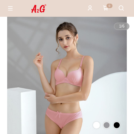
0
1
/
6