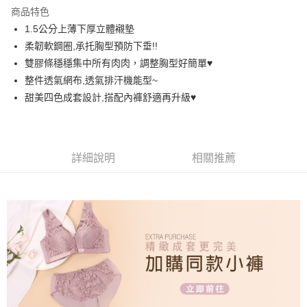
LINE Pay
商品特色
街口支付
1.5公分上薄下厚立體襯墊
柔韌軟鋼圈,承托胸型預防下垂!!
悠遊付
雙膠條穩穩集中所有肉肉，調整胸型好簡單♥️
AFTEE先享後付
整件透氣網布,透氣排汗機能型~
相關說明
甜美四色成套設計,搭配內褲舒適再升級♥️
【關於「AFTEE先享後付」】
ATM付款
AFTEE先享後付是「在收到商品之後才付款」的支付方式。 讓您購物簡單
便利好安心！
１．簡單：不需註冊會員、不需綁卡、不需儲值。
運送方式
詳細說明
相關推薦
２．便利：只要手機號碼，簡訊認證，即可結帳。
３．安心：先確認商品／服務後，再付款。
全家取貨付款
每筆NT$60，滿NT$699(含以上)免運費
【「AFTEE先享後付」結帳流程】
１．於結帳方式選擇「AFTEE先享後付」後，將跳轉至「AFTEE先享後付」
付款後全家取貨
結帳頁面，進行簡訊認證並確認金額後，即可完成結帳。
２．訂單成立數日內，您將收到繳費通知簡訊。
每筆NT$60，滿NT$699(含以上)免運費
３．收到繳費通知簡訊後14天內，點擊此簡訊中的連結，可透過四大超商／
ATM／網路銀行／等多元方式進行付款，方視為交易完成。
7-11取貨付款
※ 請注意：結帳手續完成當下不需立刻繳費，但若您需要取消訂單，請聯絡
每筆NT$60，滿NT$699(含以上)免運費
購買商品的店家。未經商家同意取消之訂單仍視為有效，需透過AFTEE先享
後付繳納相關費用。
付款後7-11取貨
※ 交易是否成功請以「AFTEE先享後付 」之結帳頁面顯示為準，若有關於