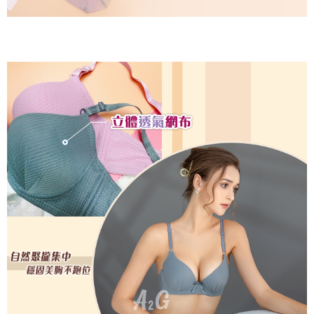
是否繳費成功／繳費後需取消欲退款等相關疑問，請聯繫「AFTEE先享後付
每筆NT$60，滿NT$699(含以上)免運費
客戶支援中心」
https://netprotections.freshdesk.com/support/home
宅配
【注意事項】
１．透過由恩沛科技股份有限公司提供之「AFTEE先享後付」服務完成之交
每筆NT$100，滿NT$2,000(含以上)免運費
易，需依本服務之必要範圍內提供個人資料，並將交易相關給付款項請求債
權轉讓予恩沛科技股份有限公司。
２．關於個人資料處理事宜，請瀏覽以下網址：
https://aftee.tw/terms/#terms3
３．未成年的使用者請事先徵得法定代理人或監護人之同意方可使用
「AFTEE先享後付」，若未經同意申辦者引起之損失，本公司不負相關責
任。
４．使用「AFTEE先享後付」時，將依據個別帳號之用戶狀況，依本公司即
時審查核予不同之上限額度；若仍有額度不足之情形，本公司將視審查結果
請求用戶進行身份認證。
５．嚴禁一人註冊多個帳號或使用他人資訊註冊。若發現惡意使用之情形，
恩沛科技股份有限公司將有權停止該用戶之使用額度並採取法律行動。