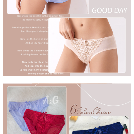
是否繳費成功／繳費後需取消欲退款等相關疑問，請聯繫「AFTEE先享後付
每筆NT$60，滿NT$699(含以上)免運費
客戶支援中心」
https://netprotections.freshdesk.com/support/home
宅配
【注意事項】
１．透過由恩沛科技股份有限公司提供之「AFTEE先享後付」服務完成之交
每筆NT$100，滿NT$2,000(含以上)免運費
易，需依本服務之必要範圍內提供個人資料，並將交易相關給付款項請求債
權轉讓予恩沛科技股份有限公司。
２．關於個人資料處理事宜，請瀏覽以下網址：
https://aftee.tw/terms/#terms3
３．未成年的使用者請事先徵得法定代理人或監護人之同意方可使用
「AFTEE先享後付」，若未經同意申辦者引起之損失，本公司不負相關責
任。
４．使用「AFTEE先享後付」時，將依據個別帳號之用戶狀況，依本公司即
時審查核予不同之上限額度；若仍有額度不足之情形，本公司將視審查結果
請求用戶進行身份認證。
５．嚴禁一人註冊多個帳號或使用他人資訊註冊。若發現惡意使用之情形，
恩沛科技股份有限公司將有權停止該用戶之使用額度並採取法律行動。