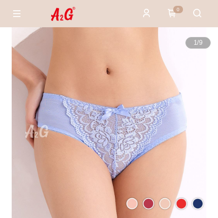
0
1
/
9