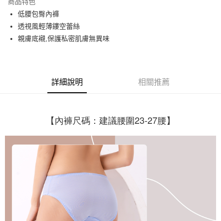
商品特色
街口支付
低腰包臀內褲
透視風輕薄鏤空蕾絲
悠遊付
親膚底襯,保護私密肌膚無異味
AFTEE先享後付
相關說明
【關於「AFTEE先享後付」】
ATM付款
AFTEE先享後付是「在收到商品之後才付款」的支付方式。 讓您購物簡單
詳細說明
相關推薦
便利好安心！
１．簡單：不需註冊會員、不需綁卡、不需儲值。
運送方式
２．便利：只要手機號碼，簡訊認證，即可結帳。
３．安心：先確認商品／服務後，再付款。
【內褲尺碼：建議腰圍23-27腰】
全家取貨付款
每筆NT$60，滿NT$699(含以上)免運費
【「AFTEE先享後付」結帳流程】
１．於結帳方式選擇「AFTEE先享後付」後，將跳轉至「AFTEE先享後付」
付款後全家取貨
結帳頁面，進行簡訊認證並確認金額後，即可完成結帳。
２．訂單成立數日內，您將收到繳費通知簡訊。
每筆NT$60，滿NT$699(含以上)免運費
３．收到繳費通知簡訊後14天內，點擊此簡訊中的連結，可透過四大超商／
ATM／網路銀行／等多元方式進行付款，方視為交易完成。
7-11取貨付款
※ 請注意：結帳手續完成當下不需立刻繳費，但若您需要取消訂單，請聯絡
每筆NT$60，滿NT$699(含以上)免運費
購買商品的店家。未經商家同意取消之訂單仍視為有效，需透過AFTEE先享
後付繳納相關費用。
付款後7-11取貨
※ 交易是否成功請以「AFTEE先享後付 」之結帳頁面顯示為準，若有關於