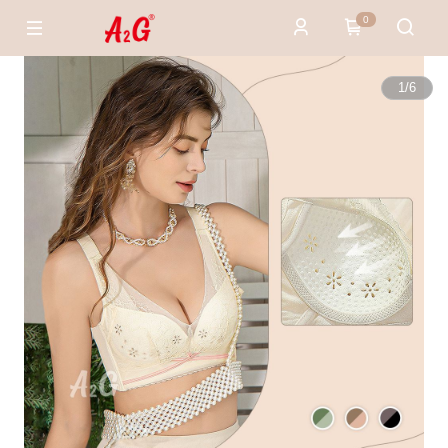
0
1
/
6