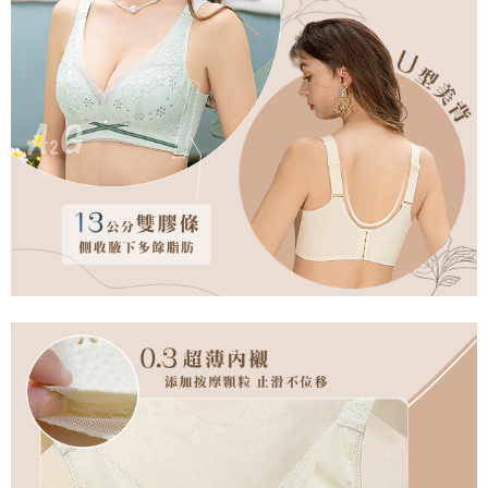
是否繳費成功／繳費後需取消欲退款等相關疑問，請聯繫「AFTEE先享後付
每筆NT$60，滿NT$699(含以上)免運費
客戶支援中心」
https://netprotections.freshdesk.com/support/home
宅配
【注意事項】
１．透過由恩沛科技股份有限公司提供之「AFTEE先享後付」服務完成之交
每筆NT$100，滿NT$2,000(含以上)免運費
易，需依本服務之必要範圍內提供個人資料，並將交易相關給付款項請求債
權轉讓予恩沛科技股份有限公司。
２．關於個人資料處理事宜，請瀏覽以下網址：
https://aftee.tw/terms/#terms3
３．未成年的使用者請事先徵得法定代理人或監護人之同意方可使用
「AFTEE先享後付」，若未經同意申辦者引起之損失，本公司不負相關責
任。
４．使用「AFTEE先享後付」時，將依據個別帳號之用戶狀況，依本公司即
時審查核予不同之上限額度；若仍有額度不足之情形，本公司將視審查結果
請求用戶進行身份認證。
５．嚴禁一人註冊多個帳號或使用他人資訊註冊。若發現惡意使用之情形，
恩沛科技股份有限公司將有權停止該用戶之使用額度並採取法律行動。