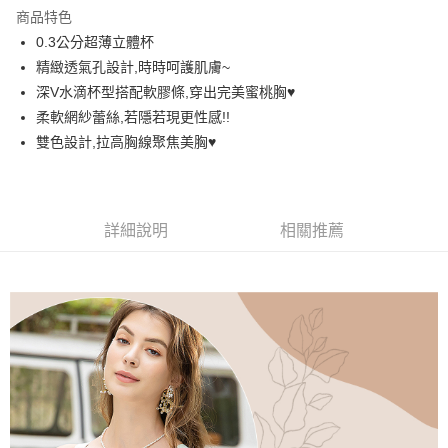
LINE Pay
商品特色
街口支付
0.3公分超薄立體杯
精緻透氣孔設計,時時呵護肌膚~
悠遊付
深V水滴杯型搭配軟膠條,穿出完美蜜桃胸♥️
AFTEE先享後付
柔軟網紗蕾絲,若隱若現更性感!!
相關說明
雙色設計,拉高胸線聚焦美胸♥️
【關於「AFTEE先享後付」】
ATM付款
AFTEE先享後付是「在收到商品之後才付款」的支付方式。 讓您購物簡單
便利好安心！
１．簡單：不需註冊會員、不需綁卡、不需儲值。
運送方式
詳細說明
相關推薦
２．便利：只要手機號碼，簡訊認證，即可結帳。
３．安心：先確認商品／服務後，再付款。
全家取貨付款
每筆NT$60，滿NT$699(含以上)免運費
【「AFTEE先享後付」結帳流程】
１．於結帳方式選擇「AFTEE先享後付」後，將跳轉至「AFTEE先享後付」
付款後全家取貨
結帳頁面，進行簡訊認證並確認金額後，即可完成結帳。
２．訂單成立數日內，您將收到繳費通知簡訊。
每筆NT$60，滿NT$699(含以上)免運費
３．收到繳費通知簡訊後14天內，點擊此簡訊中的連結，可透過四大超商／
ATM／網路銀行／等多元方式進行付款，方視為交易完成。
7-11取貨付款
※ 請注意：結帳手續完成當下不需立刻繳費，但若您需要取消訂單，請聯絡
每筆NT$60，滿NT$699(含以上)免運費
購買商品的店家。未經商家同意取消之訂單仍視為有效，需透過AFTEE先享
後付繳納相關費用。
付款後7-11取貨
※ 交易是否成功請以「AFTEE先享後付 」之結帳頁面顯示為準，若有關於