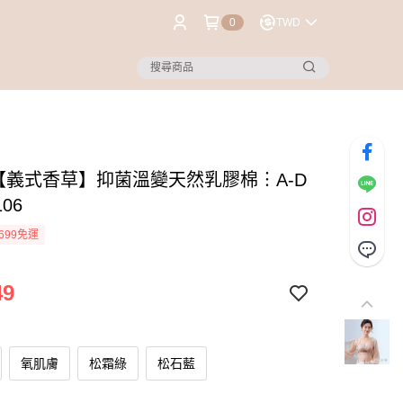
0
TWD
®【義式香草】抑菌溫變天然乳膠棉︙A-D
06
699免運
49
氧肌膚
松霜綠
松石藍