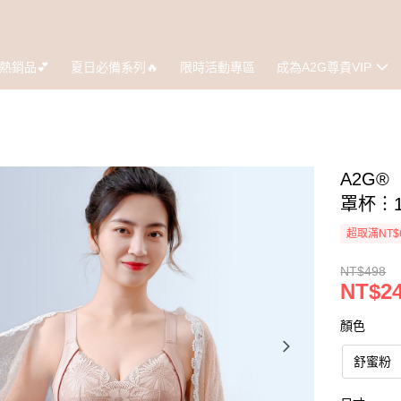
熱銷品💕
夏日必備系列🔥
限時活動專區
成為A2G尊貴VIP
A2G
罩杯︙1
超取滿NT$
NT$498
NT$2
顏色
舒蜜粉