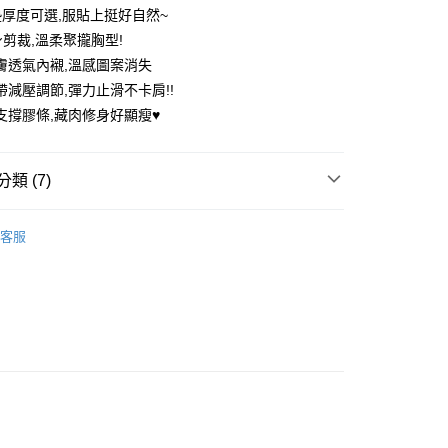
墊厚度可選,服貼上挺好自然~
身剪裁,溫柔聚攏胸型!
膚透氣內襯,溫感圖案消失
帶減壓調節,彈力止滑不卡肩!!
支撐膠條,藏肉修身好顯瘦♥️
享後付
FTEE先享後付」】
類 (7)
先享後付是「在收到商品之後才付款」的支付方式。 讓您購物簡單
心！
：不需註冊會員、不需綁卡、不需儲值。
推薦
：只要手機號碼，簡訊認證，即可結帳。
客服
內衣
：先確認商品／服務後，再付款。
付款
內衣
EE先享後付」結帳流程】
0，滿NT$699(含以上)免運費
方式選擇「AFTEE先享後付」後，將跳轉至「AFTEE先享後
在美 ▏A-C杯
頁面，進行簡訊認證並確認金額後，即可完成結帳。
家取貨
成立數日內，您將收到繳費通知簡訊。
誘惑 ▏D-H杯
費通知簡訊後14天內，點擊此簡訊中的連結，可透過四大超商
0，滿NT$699(含以上)免運費
網路銀行／等多元方式進行付款，方視為交易完成。
 ▏任2件$333
：結帳手續完成當下不需立刻繳費，但若您需要取消訂單，請聯
付款
的店家。未經商家同意取消之訂單仍視為有效，需透過AFTEE
誘惑 ▏D-H杯
D罩杯
繳納相關費用。
0，滿NT$699(含以上)免運費