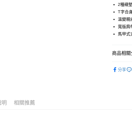
LINE Pay
2種襯
T字合
街口支付
溫變親
悠遊付
寬版肩
馬甲式
AFTEE先
相關說明
【關於「A
ATM付款
商品相關分
AFTEE
便利好安
１．簡單
人氣商品
２．便利
分享
運送方式
✿ 無鋼圈
３．安心
全家取貨
✿ 調整型
【「AFT
每筆NT$6
１．於結帳
婀娜迷人內
付」結帳
付款後全
２．訂單
說明
相關推薦
棉花糖極致
３．收到繳
每筆NT$6
／ATM／
零碼SALE
※ 請注意
7-11取貨
絡購買商品
棉花糖極致
先享後付
每筆NT$6