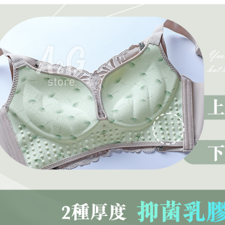
※ 交易是
是否繳費成
付款後7-1
付客戶支
每筆NT$6
【注意事
宅配
１．透過由
交易，需
每筆NT$1
求債權轉
２．關於
https://aft
３．未成
「AFTE
任。
４．使用「
即時審查
結果請求
５．嚴禁
形，恩沛
動。