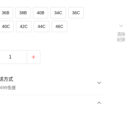
36B
38B
40B
34C
36C
40C
42C
44C
46C
清除
紀錄
送方式
699免運
次付款
付款