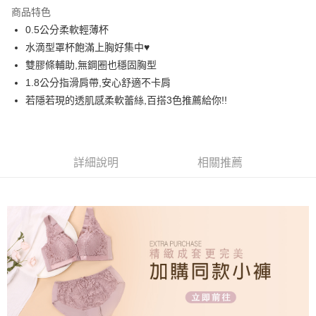
LINE Pay
商品特色
街口支付
0.5公分柔軟輕薄杯
水滴型罩杯飽滿上胸好集中♥️
悠遊付
雙膠條輔助,無鋼圈也穩固胸型
AFTEE先享後付
1.8公分指滑肩帶,安心舒適不卡肩
相關說明
若隱若現的透肌感柔軟蕾絲,百搭3色推薦給你!!
【關於「AFTEE先享後付」】
ATM付款
AFTEE先享後付是「在收到商品之後才付款」的支付方式。 讓您購物簡單
便利好安心！
１．簡單：不需註冊會員、不需綁卡、不需儲值。
運送方式
詳細說明
相關推薦
２．便利：只要手機號碼，簡訊認證，即可結帳。
３．安心：先確認商品／服務後，再付款。
全家取貨付款
每筆NT$60，滿NT$699(含以上)免運費
【「AFTEE先享後付」結帳流程】
１．於結帳方式選擇「AFTEE先享後付」後，將跳轉至「AFTEE先享後付」
付款後全家取貨
結帳頁面，進行簡訊認證並確認金額後，即可完成結帳。
２．訂單成立數日內，您將收到繳費通知簡訊。
每筆NT$60，滿NT$699(含以上)免運費
３．收到繳費通知簡訊後14天內，點擊此簡訊中的連結，可透過四大超商／
ATM／網路銀行／等多元方式進行付款，方視為交易完成。
7-11取貨付款
※ 請注意：結帳手續完成當下不需立刻繳費，但若您需要取消訂單，請聯絡
每筆NT$60，滿NT$699(含以上)免運費
購買商品的店家。未經商家同意取消之訂單仍視為有效，需透過AFTEE先享
後付繳納相關費用。
付款後7-11取貨
※ 交易是否成功請以「AFTEE先享後付 」之結帳頁面顯示為準，若有關於