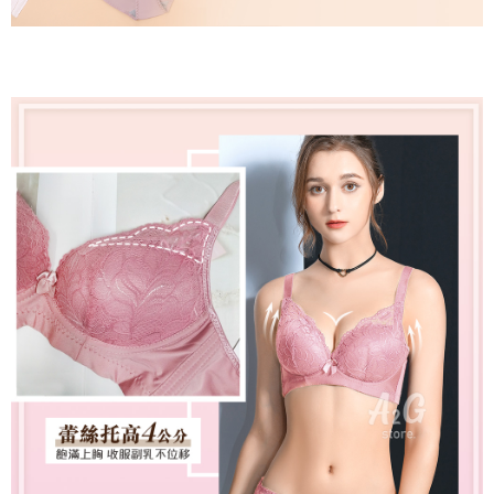
是否繳費成功／繳費後需取消欲退款等相關疑問，請聯繫「AFTEE先享後付
每筆NT$60，滿NT$699(含以上)免運費
客戶支援中心」
https://netprotections.freshdesk.com/support/home
宅配
【注意事項】
１．透過由恩沛科技股份有限公司提供之「AFTEE先享後付」服務完成之交
每筆NT$100，滿NT$2,000(含以上)免運費
易，需依本服務之必要範圍內提供個人資料，並將交易相關給付款項請求債
權轉讓予恩沛科技股份有限公司。
２．關於個人資料處理事宜，請瀏覽以下網址：
https://aftee.tw/terms/#terms3
３．未成年的使用者請事先徵得法定代理人或監護人之同意方可使用
「AFTEE先享後付」，若未經同意申辦者引起之損失，本公司不負相關責
任。
４．使用「AFTEE先享後付」時，將依據個別帳號之用戶狀況，依本公司即
時審查核予不同之上限額度；若仍有額度不足之情形，本公司將視審查結果
請求用戶進行身份認證。
５．嚴禁一人註冊多個帳號或使用他人資訊註冊。若發現惡意使用之情形，
恩沛科技股份有限公司將有權停止該用戶之使用額度並採取法律行動。