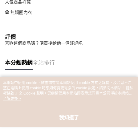
人氣商品推薦
✿ 無鋼圈內衣
評價
喜歡這個商品嗎？購買後給他一個好評吧
本分類熱銷
全站排行
本網站中使用 cookie，欲查詢有關本網站使用 cookie 方式之詳情，及若您不希
熱門標籤
望在電腦上使用 cookie 時應如何變更電腦的 cookie 設定，請參閱本網站「
隱私
權條款
」之 Cookie 聲明。您繼續使用本網站即表示您同意本公司得按本網站使
用條款之 Cookie 聲明使用 cookie。
了解更多 >
我知道了