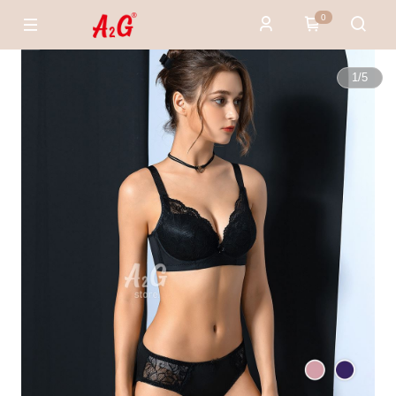
0
1
/
5