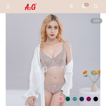
0
1
/
10