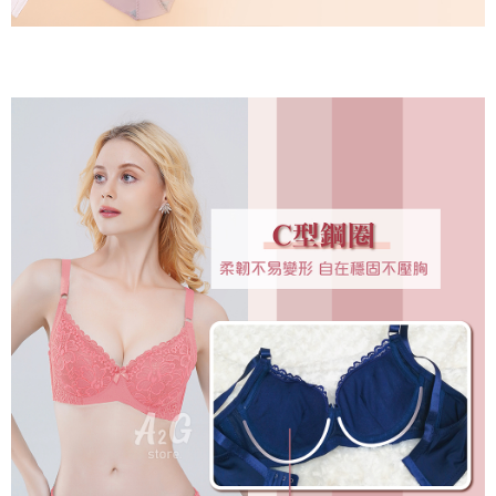
是否繳費成功／繳費後需取消欲退款等相關疑問，請聯繫「AFTEE先享後付
每筆NT$60，滿NT$699(含以上)免運費
客戶支援中心」
https://netprotections.freshdesk.com/support/home
宅配
【注意事項】
１．透過由恩沛科技股份有限公司提供之「AFTEE先享後付」服務完成之交
每筆NT$100，滿NT$2,000(含以上)免運費
易，需依本服務之必要範圍內提供個人資料，並將交易相關給付款項請求債
權轉讓予恩沛科技股份有限公司。
２．關於個人資料處理事宜，請瀏覽以下網址：
https://aftee.tw/terms/#terms3
３．未成年的使用者請事先徵得法定代理人或監護人之同意方可使用
「AFTEE先享後付」，若未經同意申辦者引起之損失，本公司不負相關責
任。
４．使用「AFTEE先享後付」時，將依據個別帳號之用戶狀況，依本公司即
時審查核予不同之上限額度；若仍有額度不足之情形，本公司將視審查結果
請求用戶進行身份認證。
５．嚴禁一人註冊多個帳號或使用他人資訊註冊。若發現惡意使用之情形，
恩沛科技股份有限公司將有權停止該用戶之使用額度並採取法律行動。