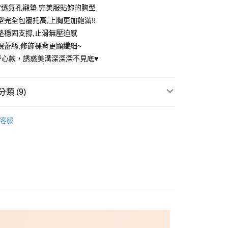
度透氣孔襯墊,完美服貼妳的胸型
型完全包覆托高,上胸更加飽滿!!
墊穩固支撐,止滑無壓迫感
視蕾絲,修飾裸背更顯纖細~
脊心款，誘惑美溝深深深不見底♥️
享後付
FTEE先享後付」】
類 (9)
先享後付是「在收到商品之後才付款」的支付方式。 讓您購物簡單
心！
：不需註冊會員、不需綁卡、不需儲值。
推薦
：只要手機號碼，簡訊認證，即可結帳。
客服
內衣
：先確認商品／服務後，再付款。
付款
&低脊心
EE先享後付」結帳流程】
0，滿NT$699(含以上)免運費
方式選擇「AFTEE先享後付」後，將跳轉至「AFTEE先享後
在美 ▏A-C杯
頁面，進行簡訊認證並確認金額後，即可完成結帳。
家取貨
成立數日內，您將收到繳費通知簡訊。
誘惑 ▏D-H杯
費通知簡訊後14天內，點擊此簡訊中的連結，可透過四大超商
0，滿NT$699(含以上)免運費
網路銀行／等多元方式進行付款，方視為交易完成。
在美 ▏A-C杯
A罩杯
：結帳手續完成當下不需立刻繳費，但若您需要取消訂單，請聯
付款
的店家。未經商家同意取消之訂單仍視為有效，需透過AFTEE
在美 ▏A-C杯
B罩杯
繳納相關費用。
0，滿NT$699(含以上)免運費