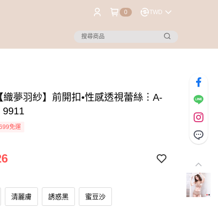
0
TWD
®【織夢羽紗】前開扣•性感透視蕾絲︙A-
9911
699免運
26
清麗膚
誘惑黑
蜜豆沙