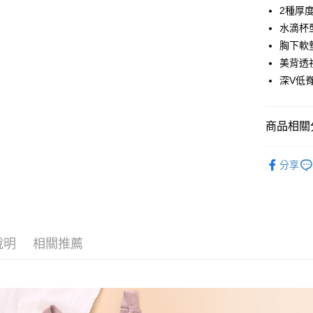
LINE Pay
2種厚
水滴杯
街口支付
胸下軟
悠遊付
美背透
深V低
AFTEE先
相關說明
【關於「A
ATM付款
商品相關分
AFTEE
便利好安
１．簡單
人氣商品
２．便利
分享
運送方式
✿ 無鋼圈
３．安心
全家取貨
✿ 前扣式
【「AFT
每筆NT$6
１．於結帳
婀娜迷人內
付」結帳
付款後全
２．訂單
說明
相關推薦
棉花糖極致
３．收到繳
每筆NT$6
／ATM／
婀娜迷人內
※ 請注意
7-11取貨
絡購買商品
婀娜迷人內
先享後付
每筆NT$6