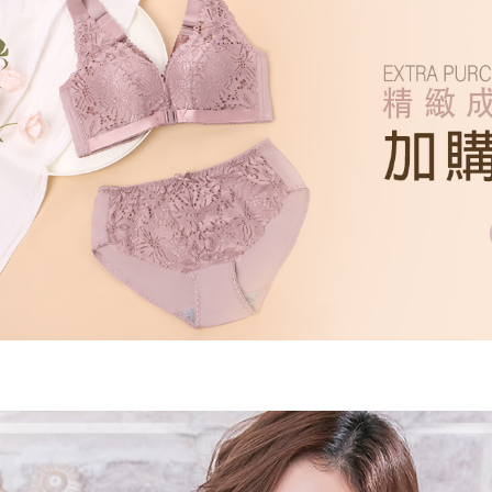
婀娜迷人內
※ 交易是
是否繳費成
付款後7-1
棉花糖極致
付客戶支
每筆NT$6
【注意事
宅配
１．透過由
交易，需
每筆NT$1
求債權轉
２．關於
https://aft
３．未成
「AFTE
任。
４．使用「
即時審查
結果請求
５．嚴禁
形，恩沛
動。