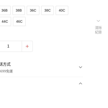
36B
38B
36C
38C
40C
44C
46C
清除
紀錄
送方式
699免運
次付款
付款