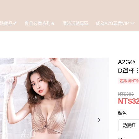
熱銷品💕
夏日必備系列🔥
限時活動專區
成為A2G尊貴VIP
A2G
D罩杯︙
超取滿NT$
NT$383
NT$3
顏色
艷夏紅