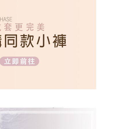
在美 ▏A-C杯
C罩杯
否成功請以「AFTEE先享後付 」之結帳頁面顯示為準，若有關於
功／繳費後需取消欲退款等相關疑問，請聯繫「AFTEE先享後
1取貨
誘惑 ▏D-H杯
D罩杯
援中心」
https://netprotections.freshdesk.com/support/home
0，滿NT$699(含以上)免運費
項】
恩沛科技股份有限公司提供之「AFTEE先享後付」服務完成之
依本服務之必要範圍內提供個人資料，並將交易相關給付款項請
00，滿NT$2,000(含以上)免運費
讓予恩沛科技股份有限公司。
個人資料處理事宜，請瀏覽以下網址：
ee.tw/terms/#terms3
年的使用者請事先徵得法定代理人或監護人之同意方可使用
E先享後付」，若未經同意申辦者引起之損失，本公司不負相關責
AFTEE先享後付」時，將依據個別帳號之用戶狀況，依本公司
核予不同之上限額度；若仍有額度不足之情形，本公司將視審查
用戶進行身份認證。
一人註冊多個帳號或使用他人資訊註冊。若發現惡意使用之情
科技股份有限公司將有權停止該用戶之使用額度並採取法律行