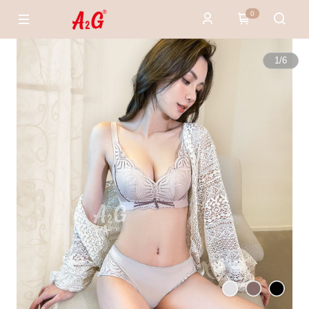
0
1
/
6