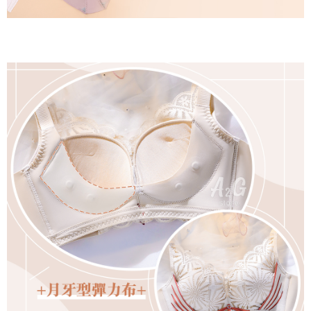
是否繳費成功／繳費後需取消欲退款等相關疑問，請聯繫「AFTEE先享後付
每筆NT$60，滿NT$699(含以上)免運費
客戶支援中心」
https://netprotections.freshdesk.com/support/home
宅配
【注意事項】
１．透過由恩沛科技股份有限公司提供之「AFTEE先享後付」服務完成之交
每筆NT$100，滿NT$2,000(含以上)免運費
易，需依本服務之必要範圍內提供個人資料，並將交易相關給付款項請求債
權轉讓予恩沛科技股份有限公司。
２．關於個人資料處理事宜，請瀏覽以下網址：
https://aftee.tw/terms/#terms3
３．未成年的使用者請事先徵得法定代理人或監護人之同意方可使用
「AFTEE先享後付」，若未經同意申辦者引起之損失，本公司不負相關責
任。
４．使用「AFTEE先享後付」時，將依據個別帳號之用戶狀況，依本公司即
時審查核予不同之上限額度；若仍有額度不足之情形，本公司將視審查結果
請求用戶進行身份認證。
５．嚴禁一人註冊多個帳號或使用他人資訊註冊。若發現惡意使用之情形，
恩沛科技股份有限公司將有權停止該用戶之使用額度並採取法律行動。