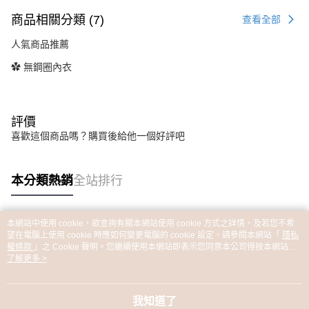
商品相關分類 (7)
查看全部
人氣商品推薦
✿ 無鋼圈內衣
評價
喜歡這個商品嗎？購買後給他一個好評吧
本分類熱銷
全站排行
本網站中使用 cookie，欲查詢有關本網站使用 cookie 方式之詳情，及若您不希
熱門標籤
望在電腦上使用 cookie 時應如何變更電腦的 cookie 設定，請參閱本網站「
隱私
權條款
」之 Cookie 聲明。您繼續使用本網站即表示您同意本公司得按本網站使
用條款之 Cookie 聲明使用 cookie。
了解更多 >
我知道了