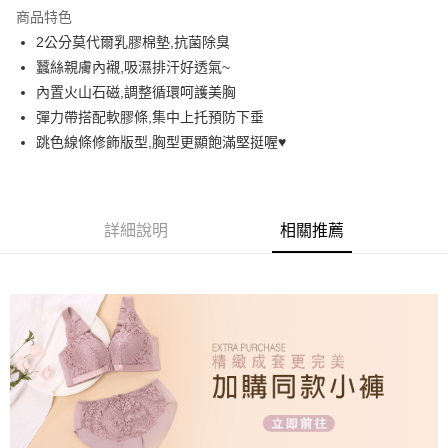
LINE Pay
商品特色
街口支付
2公分莫代爾乳膠棉墊,抗菌除臭
蠶絲親膚內襯,吸濕排汗好透氣~
悠遊付
內置火山石磁,調整循環呵護美胸
AFTEE先享後付
彈力帶搭配軟膠條,集中上托預防下垂
相關說明
跳色線條修飾版型,胸型更顯飽滿堅挺喔♥️
【關於「AFTEE先享後付」】
ATM付款
AFTEE先享後付是「在收到商品之後才付款」的支付方式。 讓您購物簡單
便利好安心！
１．簡單：不需註冊會員、不需綁卡、不需儲值。
運送方式
詳細說明
相關推薦
２．便利：只要手機號碼，簡訊認證，即可結帳。
３．安心：先確認商品／服務後，再付款。
全家取貨付款
每筆NT$60，滿NT$699(含以上)免運費
【「AFTEE先享後付」結帳流程】
１．於結帳方式選擇「AFTEE先享後付」後，將跳轉至「AFTEE先享後付」
付款後全家取貨
結帳頁面，進行簡訊認證並確認金額後，即可完成結帳。
２．訂單成立數日內，您將收到繳費通知簡訊。
每筆NT$60，滿NT$699(含以上)免運費
３．收到繳費通知簡訊後14天內，點擊此簡訊中的連結，可透過四大超商／
ATM／網路銀行／等多元方式進行付款，方視為交易完成。
7-11取貨付款
※ 請注意：結帳手續完成當下不需立刻繳費，但若您需要取消訂單，請聯絡
每筆NT$60，滿NT$699(含以上)免運費
購買商品的店家。未經商家同意取消之訂單仍視為有效，需透過AFTEE先享
後付繳納相關費用。
付款後7-11取貨
※ 交易是否成功請以「AFTEE先享後付 」之結帳頁面顯示為準，若有關於