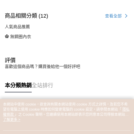
商品相關分類 (12)
查看全部
人氣商品推薦
✿ 無鋼圈內衣
評價
喜歡這個商品嗎？購買後給他一個好評吧
本分類熱銷
全站排行
本網站中使用 cookie，欲查詢有關本網站使用 cookie 方式之詳情，及若您不希
熱門標籤
望在電腦上使用 cookie 時應如何變更電腦的 cookie 設定，請參閱本網站「
隱私
權條款
」之 Cookie 聲明。您繼續使用本網站即表示您同意本公司得按本網站使
用條款之 Cookie 聲明使用 cookie。
了解更多 >