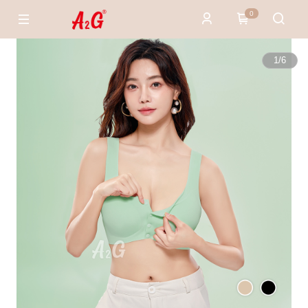
0
1
/
6