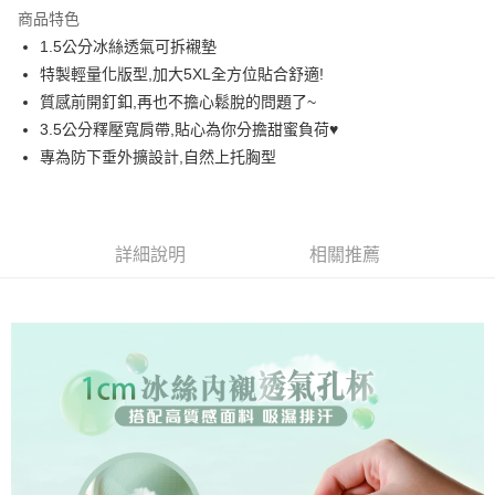
LINE Pay
商品特色
街口支付
1.5公分冰絲透氣可拆襯墊
特製輕量化版型,加大5XL全方位貼合舒適!
悠遊付
質感前開釘釦,再也不擔心鬆脫的問題了~
AFTEE先享後付
3.5公分釋壓寬肩帶,貼心為你分擔甜蜜負荷♥️
相關說明
專為防下垂外擴設計,自然上托胸型
【關於「AFTEE先享後付」】
ATM付款
AFTEE先享後付是「在收到商品之後才付款」的支付方式。 讓您購物簡單
便利好安心！
１．簡單：不需註冊會員、不需綁卡、不需儲值。
運送方式
詳細說明
相關推薦
２．便利：只要手機號碼，簡訊認證，即可結帳。
３．安心：先確認商品／服務後，再付款。
全家取貨付款
每筆NT$60，滿NT$699(含以上)免運費
【「AFTEE先享後付」結帳流程】
１．於結帳方式選擇「AFTEE先享後付」後，將跳轉至「AFTEE先享後付」
付款後全家取貨
結帳頁面，進行簡訊認證並確認金額後，即可完成結帳。
２．訂單成立數日內，您將收到繳費通知簡訊。
每筆NT$60，滿NT$699(含以上)免運費
３．收到繳費通知簡訊後14天內，點擊此簡訊中的連結，可透過四大超商／
ATM／網路銀行／等多元方式進行付款，方視為交易完成。
7-11取貨付款
※ 請注意：結帳手續完成當下不需立刻繳費，但若您需要取消訂單，請聯絡
每筆NT$60，滿NT$699(含以上)免運費
購買商品的店家。未經商家同意取消之訂單仍視為有效，需透過AFTEE先享
後付繳納相關費用。
付款後7-11取貨
※ 交易是否成功請以「AFTEE先享後付 」之結帳頁面顯示為準，若有關於