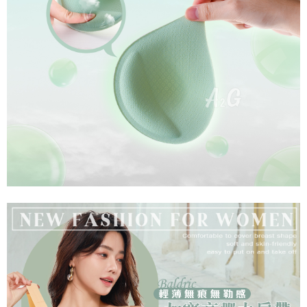
是否繳費成功／繳費後需取消欲退款等相關疑問，請聯繫「AFTEE先享後付
每筆NT$60，滿NT$699(含以上)免運費
客戶支援中心」
https://netprotections.freshdesk.com/support/home
宅配
【注意事項】
１．透過由恩沛科技股份有限公司提供之「AFTEE先享後付」服務完成之交
每筆NT$100，滿NT$2,000(含以上)免運費
易，需依本服務之必要範圍內提供個人資料，並將交易相關給付款項請求債
權轉讓予恩沛科技股份有限公司。
２．關於個人資料處理事宜，請瀏覽以下網址：
https://aftee.tw/terms/#terms3
３．未成年的使用者請事先徵得法定代理人或監護人之同意方可使用
「AFTEE先享後付」，若未經同意申辦者引起之損失，本公司不負相關責
任。
４．使用「AFTEE先享後付」時，將依據個別帳號之用戶狀況，依本公司即
時審查核予不同之上限額度；若仍有額度不足之情形，本公司將視審查結果
請求用戶進行身份認證。
５．嚴禁一人註冊多個帳號或使用他人資訊註冊。若發現惡意使用之情形，
恩沛科技股份有限公司將有權停止該用戶之使用額度並採取法律行動。