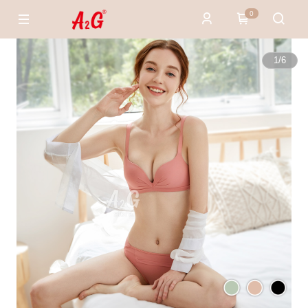
0
1
/
6