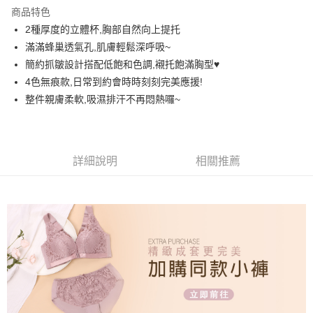
LINE Pay
商品特色
街口支付
2種厚度的立體杯,胸部自然向上提托
滿滿蜂巢透氣孔,肌膚輕鬆深呼吸~
悠遊付
簡約抓皺設計搭配低飽和色調,襯托飽滿胸型♥️
AFTEE先享後付
4色無痕款,日常到約會時時刻刻完美應援!
相關說明
整件親膚柔軟,吸濕排汗不再悶熱囉~
【關於「AFTEE先享後付」】
ATM付款
AFTEE先享後付是「在收到商品之後才付款」的支付方式。 讓您購物簡單
便利好安心！
１．簡單：不需註冊會員、不需綁卡、不需儲值。
運送方式
詳細說明
相關推薦
２．便利：只要手機號碼，簡訊認證，即可結帳。
３．安心：先確認商品／服務後，再付款。
全家取貨付款
每筆NT$60，滿NT$699(含以上)免運費
【「AFTEE先享後付」結帳流程】
１．於結帳方式選擇「AFTEE先享後付」後，將跳轉至「AFTEE先享後付」
付款後全家取貨
結帳頁面，進行簡訊認證並確認金額後，即可完成結帳。
２．訂單成立數日內，您將收到繳費通知簡訊。
每筆NT$60，滿NT$699(含以上)免運費
３．收到繳費通知簡訊後14天內，點擊此簡訊中的連結，可透過四大超商／
ATM／網路銀行／等多元方式進行付款，方視為交易完成。
7-11取貨付款
※ 請注意：結帳手續完成當下不需立刻繳費，但若您需要取消訂單，請聯絡
每筆NT$60，滿NT$699(含以上)免運費
購買商品的店家。未經商家同意取消之訂單仍視為有效，需透過AFTEE先享
後付繳納相關費用。
付款後7-11取貨
※ 交易是否成功請以「AFTEE先享後付 」之結帳頁面顯示為準，若有關於