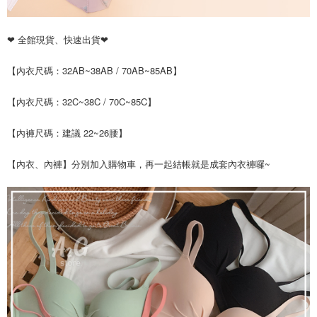
是否繳費成功／繳費後需取消欲退款等相關疑問，請聯繫「AFTEE先享後付
每筆NT$60，滿NT$699(含以上)免運費
客戶支援中心」
https://netprotections.freshdesk.com/support/home
❤ 全館現貨、快速出貨❤ 
宅配
【注意事項】
１．透過由恩沛科技股份有限公司提供之「AFTEE先享後付」服務完成之交
每筆NT$100，滿NT$2,000(含以上)免運費
【內衣尺碼：32AB~38AB / 70AB~85AB】
易，需依本服務之必要範圍內提供個人資料，並將交易相關給付款項請求債
權轉讓予恩沛科技股份有限公司。
【內衣尺碼：32C~38C / 70C~85C】
２．關於個人資料處理事宜，請瀏覽以下網址：
https://aftee.tw/terms/#terms3
３．未成年的使用者請事先徵得法定代理人或監護人之同意方可使用
【內褲尺碼：建議 22~26腰】
「AFTEE先享後付」，若未經同意申辦者引起之損失，本公司不負相關責
任。
【內衣、內褲】分別加入購物車，再一起結帳就是成套內衣褲囉~
４．使用「AFTEE先享後付」時，將依據個別帳號之用戶狀況，依本公司即
時審查核予不同之上限額度；若仍有額度不足之情形，本公司將視審查結果
請求用戶進行身份認證。
５．嚴禁一人註冊多個帳號或使用他人資訊註冊。若發現惡意使用之情形，
恩沛科技股份有限公司將有權停止該用戶之使用額度並採取法律行動。