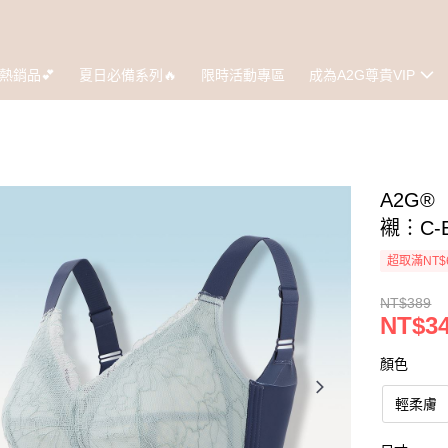
熱銷品💕
夏日必備系列🔥
限時活動專區
成為A2G尊貴VIP
A2G
襯︙C-
超取滿NT$
NT$389
NT$3
顏色
輕柔膚