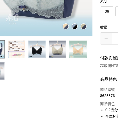
尺寸
36
數量
付款與運
超取滿NT$
付款方式
商品特色
信用卡一
商品編號
8625876
超商取貨
商品特色
LINE Pay
0.2
全罩杯包