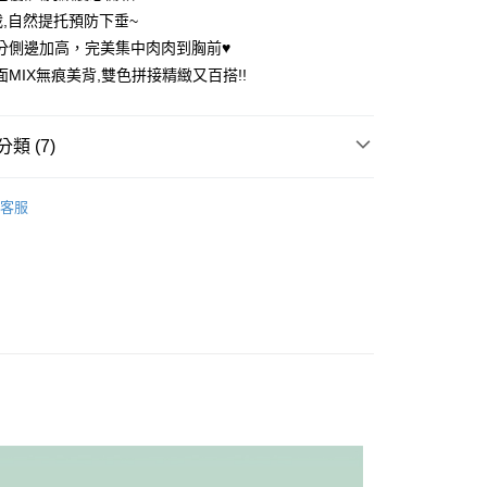
裁,自然提托預防下垂~
公分側邊加高，完美集中肉肉到胸前♥️
面MIX無痕美背,雙色拼接精緻又百搭!!
享後付
FTEE先享後付」】
類 (7)
先享後付是「在收到商品之後才付款」的支付方式。 讓您購物簡單
心！
：不需註冊會員、不需綁卡、不需儲值。
推薦
：只要手機號碼，簡訊認證，即可結帳。
客服
內衣
：先確認商品／服務後，再付款。
付款
內衣
EE先享後付」結帳流程】
0，滿NT$699(含以上)免運費
方式選擇「AFTEE先享後付」後，將跳轉至「AFTEE先享後
誘惑 ▏D-H杯
頁面，進行簡訊認證並確認金額後，即可完成結帳。
家取貨
成立數日內，您將收到繳費通知簡訊。
在美 ▏A-C杯
C罩杯
費通知簡訊後14天內，點擊此簡訊中的連結，可透過四大超商
0，滿NT$699(含以上)免運費
網路銀行／等多元方式進行付款，方視為交易完成。
誘惑 ▏D-H杯
D罩杯
：結帳手續完成當下不需立刻繳費，但若您需要取消訂單，請聯
付款
的店家。未經商家同意取消之訂單仍視為有效，需透過AFTEE
誘惑 ▏D-H杯
E罩杯
繳納相關費用。
0，滿NT$699(含以上)免運費
否成功請以「AFTEE先享後付 」之結帳頁面顯示為準，若有關於
功／繳費後需取消欲退款等相關疑問，請聯繫「AFTEE先享後
1取貨
援中心」
https://netprotections.freshdesk.com/support/home