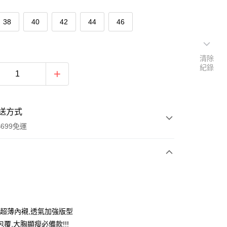
38
40
42
44
46
清除
紀錄
送方式
699免運
次付款
付款
公分超薄內襯,透氣加強版型
覆,大胸顯瘦必備款!!!