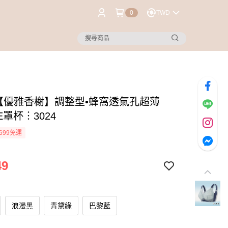
0
TWD
®【優雅香榭】調整型•蜂窩透氣孔超薄
E罩杯︙3024
699免運
49
浪漫黑
青黛綠
巴黎藍