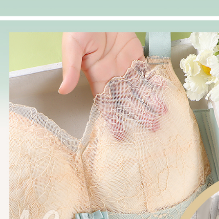
每筆NT$6
【注意事
宅配
１．透過由
交易，需
每筆NT$1
求債權轉
２．關於
https://aft
３．未成
「AFTE
任。
４．使用「
即時審查
結果請求
５．嚴禁
形，恩沛
動。