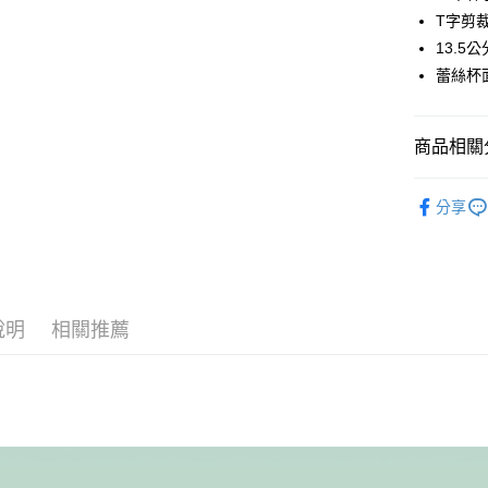
街口支付
T字剪
悠遊付
13.5
蕾絲杯
AFTEE先
相關說明
【關於「A
ATM付款
商品相關分
AFTEE
便利好安
１．簡單
人氣商品
２．便利
分享
運送方式
✿ 無鋼圈
３．安心
全家取貨
✿ 調整型
【「AFT
每筆NT$6
１．於結帳
棉花糖極致
付」結帳
付款後全
２．訂單
說明
相關推薦
婀娜迷人內
３．收到繳
每筆NT$6
／ATM／
棉花糖極致
※ 請注意
7-11取貨
絡購買商品
棉花糖極致
先享後付
每筆NT$6
※ 交易是
是否繳費成
付款後7-1
付客戶支