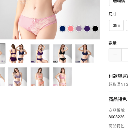
珊瑚橘
尺寸
38E
數量
付款與運
超取滿NT$
付款方式
商品特色
信用卡一
商品編號
8603226
超商取貨
商品特色