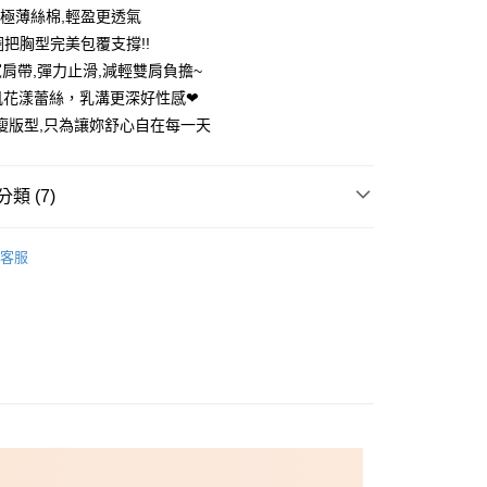
分極薄絲棉,輕盈更透氣
圈把胸型完美包覆支撐!!
寬肩帶,彈力止滑,減輕雙肩負擔~
肌花漾蕾絲，乳溝更深好性感❤
瘦版型,只為讓妳舒心自在每一天
享後付
FTEE先享後付」】
類 (7)
先享後付是「在收到商品之後才付款」的支付方式。 讓您購物簡單
心！
：不需註冊會員、不需綁卡、不需儲值。
推薦
：只要手機號碼，簡訊認證，即可結帳。
客服
圈內衣
：先確認商品／服務後，再付款。
付款
內衣
EE先享後付」結帳流程】
0，滿NT$699(含以上)免運費
方式選擇「AFTEE先享後付」後，將跳轉至「AFTEE先享後
誘惑 ▏D-H杯
頁面，進行簡訊認證並確認金額後，即可完成結帳。
家取貨
成立數日內，您將收到繳費通知簡訊。
誘惑 ▏D-H杯
D罩杯
費通知簡訊後14天內，點擊此簡訊中的連結，可透過四大超商
0，滿NT$699(含以上)免運費
網路銀行／等多元方式進行付款，方視為交易完成。
誘惑 ▏D-H杯
E罩杯
：結帳手續完成當下不需立刻繳費，但若您需要取消訂單，請聯
付款
的店家。未經商家同意取消之訂單仍視為有效，需透過AFTEE
誘惑 ▏D-H杯
F罩杯
繳納相關費用。
0，滿NT$699(含以上)免運費