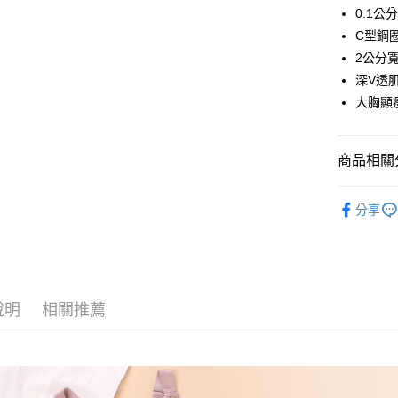
LINE Pay
0.1公
C型鋼
街口支付
2公分
悠遊付
深V透
大胸顯
AFTEE先
相關說明
【關於「A
ATM付款
商品相關分
AFTEE
便利好安
１．簡單
人氣商品
２．便利
分享
運送方式
✿ 塑型鋼
３．安心
全家取貨
✿ 調整型
【「AFT
每筆NT$6
１．於結帳
棉花糖極致
付」結帳
付款後全
２．訂單
說明
相關推薦
棉花糖極致
３．收到繳
每筆NT$6
／ATM／
棉花糖極致
※ 請注意
7-11取貨
絡購買商品
棉花糖極致
先享後付
每筆NT$6