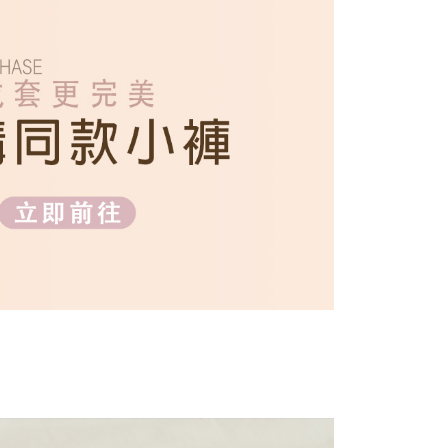
否成功請以「AFTEE先享後付 」之結帳頁面顯示為準，若有關於
功／繳費後需取消欲退款等相關疑問，請聯繫「AFTEE先享後
1取貨
援中心」
https://netprotections.freshdesk.com/support/home
0，滿NT$699(含以上)免運費
項】
恩沛科技股份有限公司提供之「AFTEE先享後付」服務完成之
依本服務之必要範圍內提供個人資料，並將交易相關給付款項請
00，滿NT$2,000(含以上)免運費
讓予恩沛科技股份有限公司。
個人資料處理事宜，請瀏覽以下網址：
ee.tw/terms/#terms3
年的使用者請事先徵得法定代理人或監護人之同意方可使用
E先享後付」，若未經同意申辦者引起之損失，本公司不負相關責
AFTEE先享後付」時，將依據個別帳號之用戶狀況，依本公司
核予不同之上限額度；若仍有額度不足之情形，本公司將視審查
用戶進行身份認證。
一人註冊多個帳號或使用他人資訊註冊。若發現惡意使用之情
科技股份有限公司將有權停止該用戶之使用額度並採取法律行