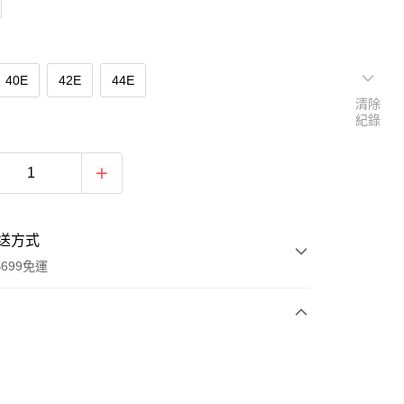
40E
42E
44E
清除
紀錄
送方式
699免運
次付款
付款