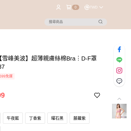
0
TWD
【雪峰美波】超薄親膚絲棉Bra︙D-F罩
37
699免運
99
午夜藍
丁香紫
曜石黑
藤蘿紫