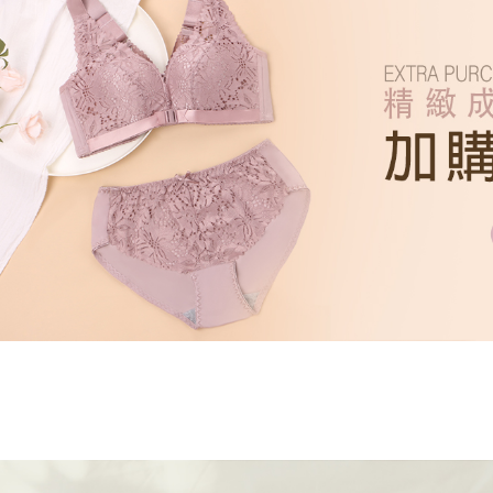
※ 交易是
是否繳費成
付款後7-1
付客戶支
每筆NT$6
【注意事
宅配
１．透過由
交易，需
每筆NT$1
求債權轉
２．關於
https://aft
３．未成
「AFTE
任。
４．使用「
即時審查
結果請求
５．嚴禁
形，恩沛
動。