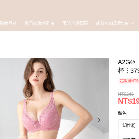
熱銷品💕
夏日必備系列🔥
限時活動專區
成為A2G尊貴VIP
A2G®
杯︙37
超取滿NT$
NT$248
NT$1
顏色
知性粉