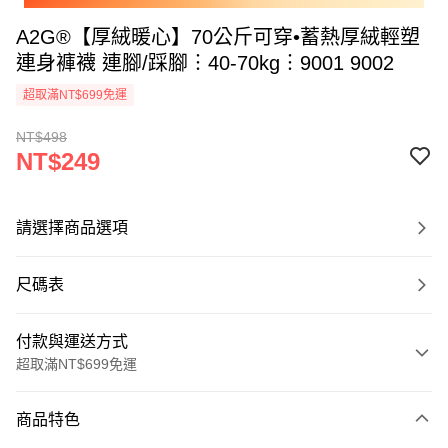
A2G®【厚絨暖心】70公斤可穿•蓄熱厚絨輕塑
連身褲襪 連腳/踩腳︙40-70kg︙9001 9002
超取滿NT$699免運
NT$498
NT$249
請選擇商品選項
尺碼表
付款與運送方式
超取滿NT$699免運
付款方式
商品特色
信用卡一次付款