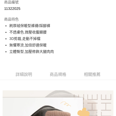
商品編號
超商取貨付款
11322025
LINE Pay
商品特色
街口支付
刷厚絨保暖型褲襪/踩腳褲
不透膚色,微壓收腹顯腰
悠遊付
3D剪裁,走動不掉檔
AFTEE先享後付
無懼寒流,加倍舒適保暖
相關說明
立體臀型,加壓修飾大腿肉肉
【關於「AFTEE先享後付」】
ATM付款
AFTEE先享後付是「在收到商品之後才付款」的支付方式。 讓您購物簡單
便利好安心！
１．簡單：不需註冊會員、不需綁卡、不需儲值。
運送方式
詳細說明
商品規格
相關推薦
２．便利：只要手機號碼，簡訊認證，即可結帳。
３．安心：先確認商品／服務後，再付款。
全家取貨付款
每筆NT$60，滿NT$699(含以上)免運費
【「AFTEE先享後付」結帳流程】
１．於結帳方式選擇「AFTEE先享後付」後，將跳轉至「AFTEE先享後付」
付款後全家取貨
結帳頁面，進行簡訊認證並確認金額後，即可完成結帳。
２．訂單成立數日內，您將收到繳費通知簡訊。
每筆NT$60，滿NT$699(含以上)免運費
３．收到繳費通知簡訊後14天內，點擊此簡訊中的連結，可透過四大超商／
ATM／網路銀行／等多元方式進行付款，方視為交易完成。
7-11取貨付款