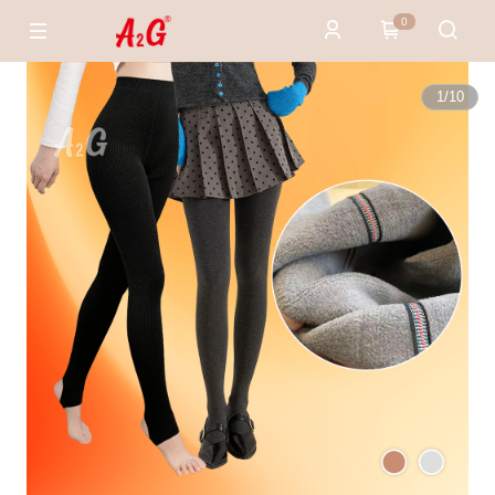
0
1
/
10