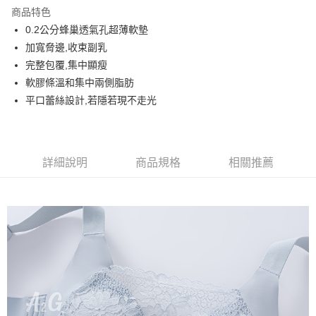
LINE Pay
商品特色
街口支付
0.2公分蜂巢透氣孔超薄軟墊
加寬脅邊,收束副乳
悠遊付
完整包覆,集中顯瘦
AFTEE先享後付
軟膠條溫和集中兩側脂肪
相關說明
平口蕾絲設計,若隱若現不走光
【關於「AFTEE先享後付」】
ATM付款
AFTEE先享後付是「在收到商品之後才付款」的支付方式。 讓您購物簡單
便利好安心！
１．簡單：不需註冊會員、不需綁卡、不需儲值。
運送方式
詳細說明
商品規格
相關推薦
２．便利：只要手機號碼，簡訊認證，即可結帳。
３．安心：先確認商品／服務後，再付款。
全家取貨付款
每筆NT$60，滿NT$699(含以上)免運費
【「AFTEE先享後付」結帳流程】
１．於結帳方式選擇「AFTEE先享後付」後，將跳轉至「AFTEE先享後付」
付款後全家取貨
結帳頁面，進行簡訊認證並確認金額後，即可完成結帳。
２．訂單成立數日內，您將收到繳費通知簡訊。
每筆NT$60，滿NT$699(含以上)免運費
３．收到繳費通知簡訊後14天內，點擊此簡訊中的連結，可透過四大超商／
ATM／網路銀行／等多元方式進行付款，方視為交易完成。
7-11取貨付款
※ 請注意：結帳手續完成當下不需立刻繳費，但若您需要取消訂單，請聯絡
每筆NT$60，滿NT$699(含以上)免運費
購買商品的店家。未經商家同意取消之訂單仍視為有效，需透過AFTEE先享
後付繳納相關費用。
付款後7-11取貨
※ 交易是否成功請以「AFTEE先享後付 」之結帳頁面顯示為準，若有關於