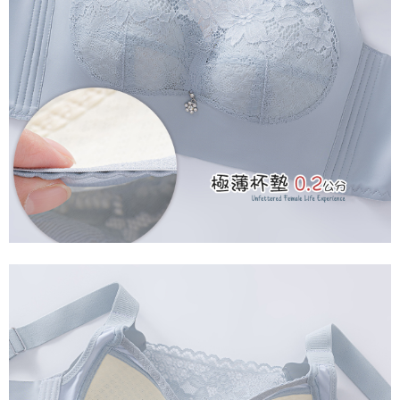
是否繳費成功／繳費後需取消欲退款等相關疑問，請聯繫「AFTEE先享後付
每筆NT$60，滿NT$699(含以上)免運費
客戶支援中心」
https://netprotections.freshdesk.com/support/home
宅配
【注意事項】
１．透過由恩沛科技股份有限公司提供之「AFTEE先享後付」服務完成之交
每筆NT$100，滿NT$2,000(含以上)免運費
易，需依本服務之必要範圍內提供個人資料，並將交易相關給付款項請求債
權轉讓予恩沛科技股份有限公司。
２．關於個人資料處理事宜，請瀏覽以下網址：
https://aftee.tw/terms/#terms3
３．未成年的使用者請事先徵得法定代理人或監護人之同意方可使用
「AFTEE先享後付」，若未經同意申辦者引起之損失，本公司不負相關責
任。
４．使用「AFTEE先享後付」時，將依據個別帳號之用戶狀況，依本公司即
時審查核予不同之上限額度；若仍有額度不足之情形，本公司將視審查結果
請求用戶進行身份認證。
５．嚴禁一人註冊多個帳號或使用他人資訊註冊。若發現惡意使用之情形，
恩沛科技股份有限公司將有權停止該用戶之使用額度並採取法律行動。