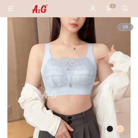
0
1
/
6