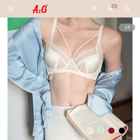
0
1
/
8