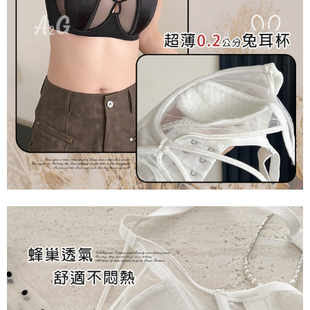
是否繳費成功／繳費後需取消欲退款等相關疑問，請聯繫「AFTEE先享後付
每筆NT$60，滿NT$699(含以上)免運費
客戶支援中心」
https://netprotections.freshdesk.com/support/home
宅配
【注意事項】
１．透過由恩沛科技股份有限公司提供之「AFTEE先享後付」服務完成之交
每筆NT$100，滿NT$2,000(含以上)免運費
易，需依本服務之必要範圍內提供個人資料，並將交易相關給付款項請求債
權轉讓予恩沛科技股份有限公司。
２．關於個人資料處理事宜，請瀏覽以下網址：
https://aftee.tw/terms/#terms3
３．未成年的使用者請事先徵得法定代理人或監護人之同意方可使用
「AFTEE先享後付」，若未經同意申辦者引起之損失，本公司不負相關責
任。
４．使用「AFTEE先享後付」時，將依據個別帳號之用戶狀況，依本公司即
時審查核予不同之上限額度；若仍有額度不足之情形，本公司將視審查結果
請求用戶進行身份認證。
５．嚴禁一人註冊多個帳號或使用他人資訊註冊。若發現惡意使用之情形，
恩沛科技股份有限公司將有權停止該用戶之使用額度並採取法律行動。