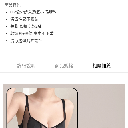
LINE Pay
商品特色
街口支付
0.2公分蜂巢透氣小巧襯墊
深溝性感不露點
悠遊付
美胸帶/鏤空款2種
AFTEE先享後付
軟鋼圈+膠條,集中不下垂
相關說明
清涼透薄網紗設計
【關於「AFTEE先享後付」】
ATM付款
AFTEE先享後付是「在收到商品之後才付款」的支付方式。 讓您購物簡單
便利好安心！
１．簡單：不需註冊會員、不需綁卡、不需儲值。
運送方式
詳細說明
商品規格
相關推薦
２．便利：只要手機號碼，簡訊認證，即可結帳。
３．安心：先確認商品／服務後，再付款。
全家取貨付款
每筆NT$60，滿NT$699(含以上)免運費
【「AFTEE先享後付」結帳流程】
１．於結帳方式選擇「AFTEE先享後付」後，將跳轉至「AFTEE先享後付」
付款後全家取貨
結帳頁面，進行簡訊認證並確認金額後，即可完成結帳。
２．訂單成立數日內，您將收到繳費通知簡訊。
每筆NT$60，滿NT$699(含以上)免運費
３．收到繳費通知簡訊後14天內，點擊此簡訊中的連結，可透過四大超商／
ATM／網路銀行／等多元方式進行付款，方視為交易完成。
7-11取貨付款
※ 請注意：結帳手續完成當下不需立刻繳費，但若您需要取消訂單，請聯絡
每筆NT$60，滿NT$699(含以上)免運費
購買商品的店家。未經商家同意取消之訂單仍視為有效，需透過AFTEE先享
後付繳納相關費用。
付款後7-11取貨
※ 交易是否成功請以「AFTEE先享後付 」之結帳頁面顯示為準，若有關於