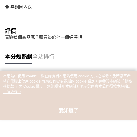
✿ 無鋼圈內衣
評價
喜歡這個商品嗎？購買後給他一個好評吧
本分類熱銷
全站排行
本網站中使用 cookie，欲查詢有關本網站使用 cookie 方式之詳情，及若您不希
熱門標籤
望在電腦上使用 cookie 時應如何變更電腦的 cookie 設定，請參閱本網站「
隱私
權條款
」之 Cookie 聲明。您繼續使用本網站即表示您同意本公司得按本網站使
用條款之 Cookie 聲明使用 cookie。
了解更多 >
我知道了