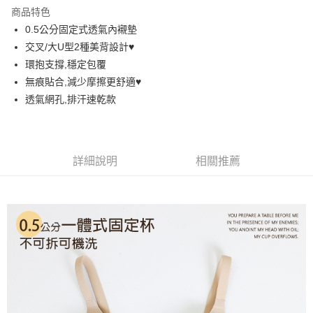
LINE Pay
商品特色
街口支付
0.5公分固定式透氣內襯墊
交叉/大U型2種美背設計♥️
悠遊付
環抱支撐,穩定包覆
AFTEE先享後付
無痕貼合,減少摩擦更舒適♥️
相關說明
透氣網孔,排汗速乾款
【關於「AFTEE先享後付」】
ATM付款
AFTEE先享後付是「在收到商品之後才付款」的支付方式。 讓您購物簡單
便利好安心！
１．簡單：不需註冊會員、不需綁卡、不需儲值。
運送方式
詳細說明
相關推薦
２．便利：只要手機號碼，簡訊認證，即可結帳。
３．安心：先確認商品／服務後，再付款。
全家取貨付款
每筆NT$60，滿NT$699(含以上)免運費
【「AFTEE先享後付」結帳流程】
１．於結帳方式選擇「AFTEE先享後付」後，將跳轉至「AFTEE先享後付」
付款後全家取貨
結帳頁面，進行簡訊認證並確認金額後，即可完成結帳。
２．訂單成立數日內，您將收到繳費通知簡訊。
每筆NT$60，滿NT$699(含以上)免運費
３．收到繳費通知簡訊後14天內，點擊此簡訊中的連結，可透過四大超商／
ATM／網路銀行／等多元方式進行付款，方視為交易完成。
7-11取貨付款
※ 請注意：結帳手續完成當下不需立刻繳費，但若您需要取消訂單，請聯絡
每筆NT$60，滿NT$699(含以上)免運費
購買商品的店家。未經商家同意取消之訂單仍視為有效，需透過AFTEE先享
後付繳納相關費用。
付款後7-11取貨
※ 交易是否成功請以「AFTEE先享後付 」之結帳頁面顯示為準，若有關於