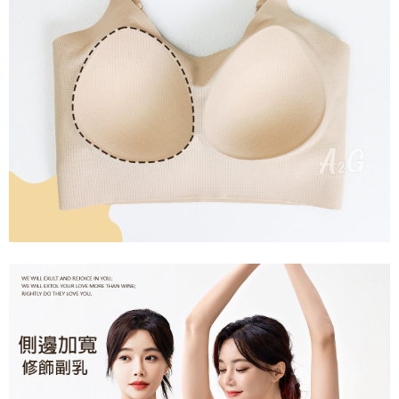
是否繳費成功／繳費後需取消欲退款等相關疑問，請聯繫「AFTEE先享後付
每筆NT$60，滿NT$699(含以上)免運費
客戶支援中心」
https://netprotections.freshdesk.com/support/home
宅配
【注意事項】
１．透過由恩沛科技股份有限公司提供之「AFTEE先享後付」服務完成之交
每筆NT$100，滿NT$2,000(含以上)免運費
易，需依本服務之必要範圍內提供個人資料，並將交易相關給付款項請求債
權轉讓予恩沛科技股份有限公司。
２．關於個人資料處理事宜，請瀏覽以下網址：
https://aftee.tw/terms/#terms3
３．未成年的使用者請事先徵得法定代理人或監護人之同意方可使用
「AFTEE先享後付」，若未經同意申辦者引起之損失，本公司不負相關責
任。
４．使用「AFTEE先享後付」時，將依據個別帳號之用戶狀況，依本公司即
時審查核予不同之上限額度；若仍有額度不足之情形，本公司將視審查結果
請求用戶進行身份認證。
５．嚴禁一人註冊多個帳號或使用他人資訊註冊。若發現惡意使用之情形，
恩沛科技股份有限公司將有權停止該用戶之使用額度並採取法律行動。