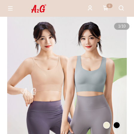
0
1
/
10