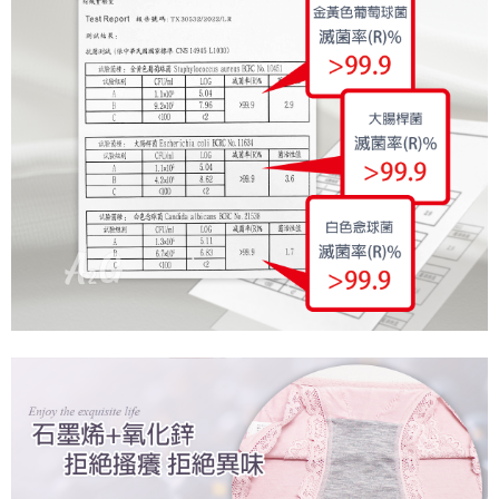
是否繳費成功／繳費後需取消欲退款等相關疑問，請聯繫「AFTEE先享後付
每筆NT$60，滿NT$699(含以上)免運費
客戶支援中心」
https://netprotections.freshdesk.com/support/home
宅配
【注意事項】
１．透過由恩沛科技股份有限公司提供之「AFTEE先享後付」服務完成之交
每筆NT$100，滿NT$2,000(含以上)免運費
易，需依本服務之必要範圍內提供個人資料，並將交易相關給付款項請求債
權轉讓予恩沛科技股份有限公司。
２．關於個人資料處理事宜，請瀏覽以下網址：
https://aftee.tw/terms/#terms3
３．未成年的使用者請事先徵得法定代理人或監護人之同意方可使用
「AFTEE先享後付」，若未經同意申辦者引起之損失，本公司不負相關責
任。
４．使用「AFTEE先享後付」時，將依據個別帳號之用戶狀況，依本公司即
時審查核予不同之上限額度；若仍有額度不足之情形，本公司將視審查結果
請求用戶進行身份認證。
５．嚴禁一人註冊多個帳號或使用他人資訊註冊。若發現惡意使用之情形，
恩沛科技股份有限公司將有權停止該用戶之使用額度並採取法律行動。