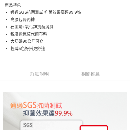
LINE Pay
商品特色
街口支付
通過SGS抗菌測試 抑菌效果高達99.9％
高腰包臀內褲
悠遊付
石墨烯+氧化鋅抗菌消臭
AFTEE先享後付
親膚透氣莫代爾布料
相關說明
大尺碼90公斤可穿
【關於「AFTEE先享後付」】
輕薄5色好搭更舒適
ATM付款
AFTEE先享後付是「在收到商品之後才付款」的支付方式。 讓您購物簡單
便利好安心！
１．簡單：不需註冊會員、不需綁卡、不需儲值。
運送方式
２．便利：只要手機號碼，簡訊認證，即可結帳。
３．安心：先確認商品／服務後，再付款。
全家取貨付款
詳細說明
相關推薦
每筆NT$60，滿NT$699(含以上)免運費
【「AFTEE先享後付」結帳流程】
１．於結帳方式選擇「AFTEE先享後付」後，將跳轉至「AFTEE先享後付」
付款後全家取貨
結帳頁面，進行簡訊認證並確認金額後，即可完成結帳。
２．訂單成立數日內，您將收到繳費通知簡訊。
每筆NT$60，滿NT$699(含以上)免運費
３．收到繳費通知簡訊後14天內，點擊此簡訊中的連結，可透過四大超商／
ATM／網路銀行／等多元方式進行付款，方視為交易完成。
7-11取貨付款
※ 請注意：結帳手續完成當下不需立刻繳費，但若您需要取消訂單，請聯絡
每筆NT$60，滿NT$699(含以上)免運費
購買商品的店家。未經商家同意取消之訂單仍視為有效，需透過AFTEE先享
後付繳納相關費用。
付款後7-11取貨
※ 交易是否成功請以「AFTEE先享後付 」之結帳頁面顯示為準，若有關於