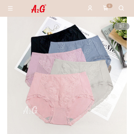
0
1
/
7