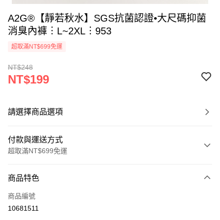
A2G®【靜若秋水】SGS抗菌認證•大尺碼抑菌
消臭內褲︙L~2XL︙953
超取滿NT$699免運
NT$248
NT$199
請選擇商品選項
付款與運送方式
超取滿NT$699免運
付款方式
商品特色
信用卡一次付款
商品編號
超商取貨付款
10681511