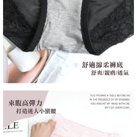
是否繳費成功／繳費後需取消欲退款等相關疑問，請聯繫「AFTEE先享後付
每筆NT$60，滿NT$699(含以上)免運費
客戶支援中心」
https://netprotections.freshdesk.com/support/home
宅配
【注意事項】
１．透過由恩沛科技股份有限公司提供之「AFTEE先享後付」服務完成之交
每筆NT$100，滿NT$2,000(含以上)免運費
易，需依本服務之必要範圍內提供個人資料，並將交易相關給付款項請求債
權轉讓予恩沛科技股份有限公司。
２．關於個人資料處理事宜，請瀏覽以下網址：
https://aftee.tw/terms/#terms3
３．未成年的使用者請事先徵得法定代理人或監護人之同意方可使用
「AFTEE先享後付」，若未經同意申辦者引起之損失，本公司不負相關責
任。
４．使用「AFTEE先享後付」時，將依據個別帳號之用戶狀況，依本公司即
時審查核予不同之上限額度；若仍有額度不足之情形，本公司將視審查結果
請求用戶進行身份認證。
５．嚴禁一人註冊多個帳號或使用他人資訊註冊。若發現惡意使用之情形，
恩沛科技股份有限公司將有權停止該用戶之使用額度並採取法律行動。