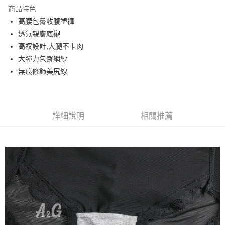
LINE Pay
商品特色
街口支付
高腰包臀收腹塑褲
透氣親膚底襯
悠遊付
高衩設計,大腿不卡肉
AFTEE先享後付
大彈力包臀網紗
相關說明
無痕修飾美尻線
【關於「AFTEE先享後付」】
ATM付款
AFTEE先享後付是「在收到商品之後才付款」的支付方式。 讓您購物簡單
便利好安心！
１．簡單：不需註冊會員、不需綁卡、不需儲值。
運送方式
詳細說明
相關推薦
２．便利：只要手機號碼，簡訊認證，即可結帳。
３．安心：先確認商品／服務後，再付款。
全家取貨付款
每筆NT$60，滿NT$699(含以上)免運費
【「AFTEE先享後付」結帳流程】
１．於結帳方式選擇「AFTEE先享後付」後，將跳轉至「AFTEE先享後付」
付款後全家取貨
結帳頁面，進行簡訊認證並確認金額後，即可完成結帳。
２．訂單成立數日內，您將收到繳費通知簡訊。
每筆NT$60，滿NT$699(含以上)免運費
３．收到繳費通知簡訊後14天內，點擊此簡訊中的連結，可透過四大超商／
ATM／網路銀行／等多元方式進行付款，方視為交易完成。
7-11取貨付款
※ 請注意：結帳手續完成當下不需立刻繳費，但若您需要取消訂單，請聯絡
每筆NT$60，滿NT$699(含以上)免運費
購買商品的店家。未經商家同意取消之訂單仍視為有效，需透過AFTEE先享
後付繳納相關費用。
付款後7-11取貨
※ 交易是否成功請以「AFTEE先享後付 」之結帳頁面顯示為準，若有關於