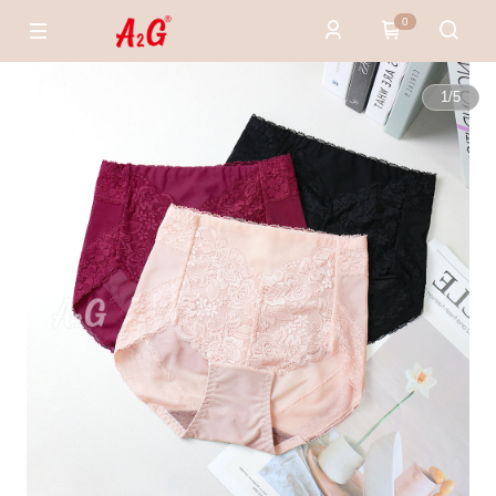
0
1
/
5