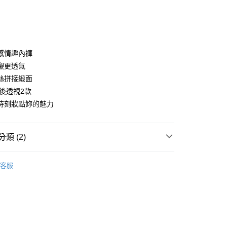
次付款
付款
感情趣內褲
襯更透氣
絲拼接緞面
/後透視2款
時刻妝點妳的魅力
享後付
FTEE先享後付」】
類 (2)
先享後付是「在收到商品之後才付款」的支付方式。 讓您購物簡單
心！
：不需註冊會員、不需綁卡、不需儲值。
推薦
：只要手機號碼，簡訊認證，即可結帳。
客服
nties
蜜桃臀誘惑 ▏低中腰
：先確認商品／服務後，再付款。
付款
EE先享後付」結帳流程】
0，滿NT$699(含以上)免運費
方式選擇「AFTEE先享後付」後，將跳轉至「AFTEE先享後
頁面，進行簡訊認證並確認金額後，即可完成結帳。
家取貨
成立數日內，您將收到繳費通知簡訊。