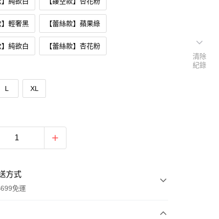
款】純欲白
【鏤空款】杏花粉
款】輕奢黑
【蕾絲款】蘋果綠
款】純欲白
【蕾絲款】杏花粉
清除
紀錄
L
XL
送方式
699免運