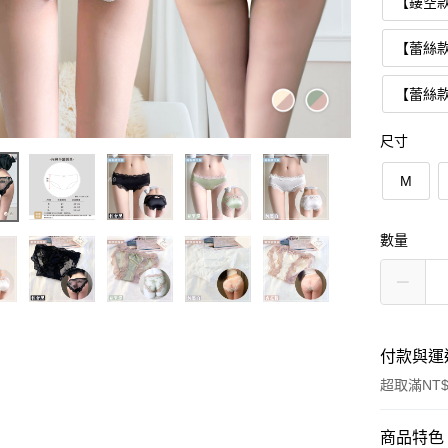
【鏤空
【蕾絲
【蕾絲
尺寸
M
數量
付款與運
超取滿NT$
付款方式
商品特色