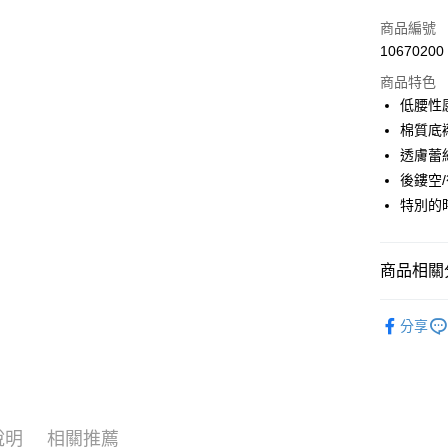
信用卡一
商品編號
10670200
超商取貨
商品特色
LINE Pay
低腰性
棉質底
街口支付
透膚蕾
悠遊付
後鏤空
特別的
AFTEE先
相關說明
【關於「A
ATM付款
商品相關分
AFTEE
便利好安
１．簡單
人氣商品
２．便利
分享
運送方式
❤ 內褲｜Pa
３．安心
全家取貨
【「AFT
每筆NT$6
１．於結帳
付」結帳
付款後全
２．訂單
說明
相關推薦