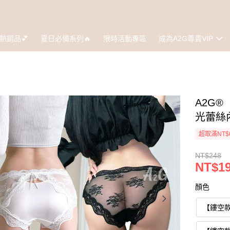
熱銷品💕
夏日必備系列🔥
限時活動專區
成為A2G尊貴VIP
A2G
光蕾絲內
超取滿NT$
NT$248
NT$1
顏色
【鏤空