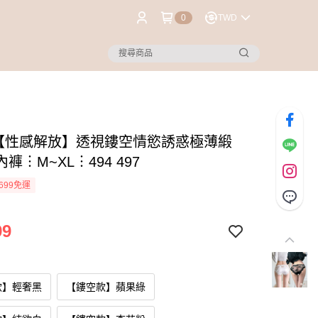
0
TWD
®【性感解放】透視鏤空情慾誘惑極薄緞
褲︙M~XL︙494 497
699免運
99
款】輕奢黑
【鏤空款】蘋果綠