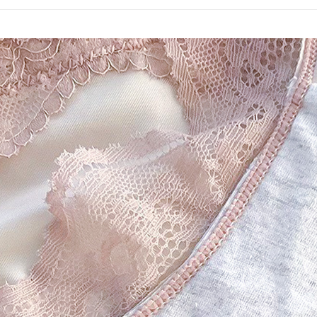
３．收到繳
每筆NT$6
／ATM／
※ 請注意
7-11取貨
絡購買商品
先享後付
每筆NT$6
※ 交易是
是否繳費成
付款後7-1
付客戶支
每筆NT$6
【注意事
宅配
１．透過由
交易，需
每筆NT$1
求債權轉
２．關於
https://aft
３．未成
「AFTE
任。
４．使用「
即時審查
結果請求
５．嚴禁
形，恩沛
動。