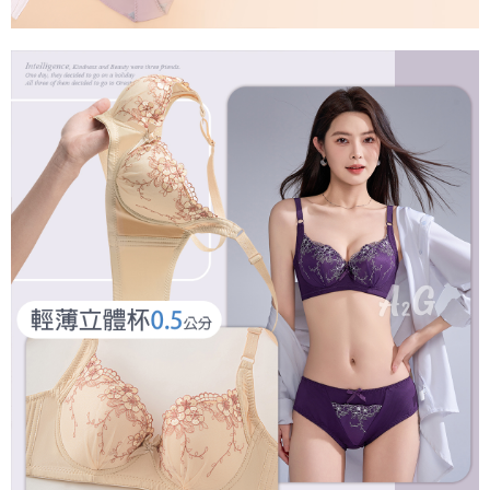
是否繳費成功／繳費後需取消欲退款等相關疑問，請聯繫「AFTEE先享後付
每筆NT$60，滿NT$699(含以上)免運費
客戶支援中心」
https://netprotections.freshdesk.com/support/home
宅配
【注意事項】
１．透過由恩沛科技股份有限公司提供之「AFTEE先享後付」服務完成之交
每筆NT$100，滿NT$2,000(含以上)免運費
易，需依本服務之必要範圍內提供個人資料，並將交易相關給付款項請求債
權轉讓予恩沛科技股份有限公司。
２．關於個人資料處理事宜，請瀏覽以下網址：
https://aftee.tw/terms/#terms3
３．未成年的使用者請事先徵得法定代理人或監護人之同意方可使用
「AFTEE先享後付」，若未經同意申辦者引起之損失，本公司不負相關責
任。
４．使用「AFTEE先享後付」時，將依據個別帳號之用戶狀況，依本公司即
時審查核予不同之上限額度；若仍有額度不足之情形，本公司將視審查結果
請求用戶進行身份認證。
５．嚴禁一人註冊多個帳號或使用他人資訊註冊。若發現惡意使用之情形，
恩沛科技股份有限公司將有權停止該用戶之使用額度並採取法律行動。