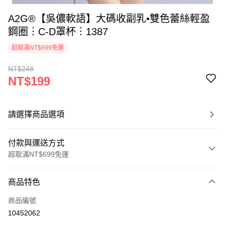
A2G®【吳儂軟語】大碼收副乳•雙色蕾絲輕盈
鋼圈︙C-D罩杯︙1387
超取滿NT$699免運
NT$248
NT$199
請選擇商品選項
付款與運送方式
超取滿NT$699免運
付款方式
商品特色
信用卡一次付款
商品編號
超商取貨付款
10452062