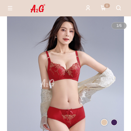
0
1
/
6