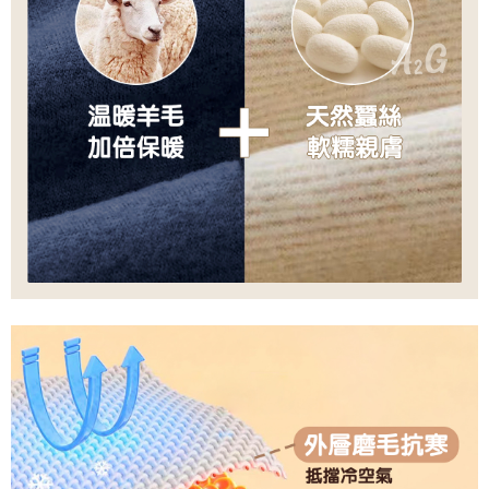
是否繳費成功／繳費後需取消欲退款等相關疑問，請聯繫「AFTEE先享後付
每筆NT$60，滿NT$699(含以上)免運費
客戶支援中心」
https://netprotections.freshdesk.com/support/home
宅配
【注意事項】
１．透過由恩沛科技股份有限公司提供之「AFTEE先享後付」服務完成之交
每筆NT$100，滿NT$2,000(含以上)免運費
易，需依本服務之必要範圍內提供個人資料，並將交易相關給付款項請求債
權轉讓予恩沛科技股份有限公司。
２．關於個人資料處理事宜，請瀏覽以下網址：
https://aftee.tw/terms/#terms3
３．未成年的使用者請事先徵得法定代理人或監護人之同意方可使用
「AFTEE先享後付」，若未經同意申辦者引起之損失，本公司不負相關責
任。
４．使用「AFTEE先享後付」時，將依據個別帳號之用戶狀況，依本公司即
時審查核予不同之上限額度；若仍有額度不足之情形，本公司將視審查結果
請求用戶進行身份認證。
５．嚴禁一人註冊多個帳號或使用他人資訊註冊。若發現惡意使用之情形，
恩沛科技股份有限公司將有權停止該用戶之使用額度並採取法律行動。