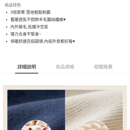
LINE Pay
商品特色
街口支付
3倍禦寒,雪地輕鬆制霸
蓄暖透氣不悶熱羊毛蠶絲纖維♥️
悠遊付
內外磨毛,抵擋冷空氣
AFTEE先享後付
彈力合身不緊身~
相關說明
保暖舒適百搭圓領,內搭外穿都好看♥️
【關於「AFTEE先享後付」】
ATM付款
AFTEE先享後付是「在收到商品之後才付款」的支付方式。 讓您購物簡單
便利好安心！
１．簡單：不需註冊會員、不需綁卡、不需儲值。
運送方式
詳細說明
商品規格
相關推薦
２．便利：只要手機號碼，簡訊認證，即可結帳。
３．安心：先確認商品／服務後，再付款。
全家取貨付款
每筆NT$60，滿NT$699(含以上)免運費
【「AFTEE先享後付」結帳流程】
１．於結帳方式選擇「AFTEE先享後付」後，將跳轉至「AFTEE先享後付」
付款後全家取貨
結帳頁面，進行簡訊認證並確認金額後，即可完成結帳。
２．訂單成立數日內，您將收到繳費通知簡訊。
每筆NT$60，滿NT$699(含以上)免運費
３．收到繳費通知簡訊後14天內，點擊此簡訊中的連結，可透過四大超商／
ATM／網路銀行／等多元方式進行付款，方視為交易完成。
7-11取貨付款
※ 請注意：結帳手續完成當下不需立刻繳費，但若您需要取消訂單，請聯絡
每筆NT$60，滿NT$699(含以上)免運費
購買商品的店家。未經商家同意取消之訂單仍視為有效，需透過AFTEE先享
後付繳納相關費用。
付款後7-11取貨
※ 交易是否成功請以「AFTEE先享後付 」之結帳頁面顯示為準，若有關於