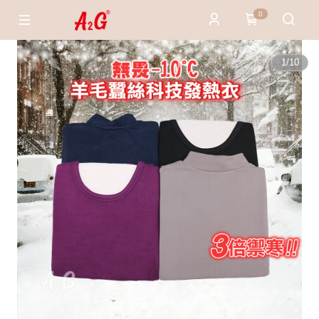
0
1
/
10