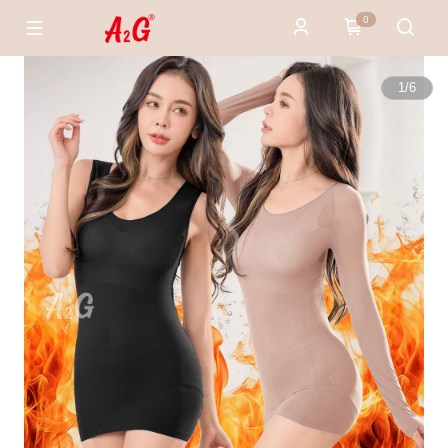
0
1
/
6