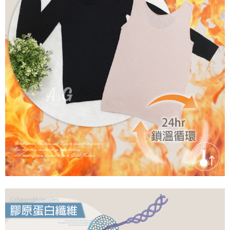
是否繳費成功／繳費後需取消欲退款等相關疑問，請聯繫「AFTEE先享後付
每筆NT$60，滿NT$699(含以上)免運費
客戶支援中心」
https://netprotections.freshdesk.com/support/home
宅配
【注意事項】
１．透過由恩沛科技股份有限公司提供之「AFTEE先享後付」服務完成之交
每筆NT$100，滿NT$2,000(含以上)免運費
易，需依本服務之必要範圍內提供個人資料，並將交易相關給付款項請求債
權轉讓予恩沛科技股份有限公司。
２．關於個人資料處理事宜，請瀏覽以下網址：
https://aftee.tw/terms/#terms3
３．未成年的使用者請事先徵得法定代理人或監護人之同意方可使用
「AFTEE先享後付」，若未經同意申辦者引起之損失，本公司不負相關責
任。
４．使用「AFTEE先享後付」時，將依據個別帳號之用戶狀況，依本公司即
時審查核予不同之上限額度；若仍有額度不足之情形，本公司將視審查結果
請求用戶進行身份認證。
５．嚴禁一人註冊多個帳號或使用他人資訊註冊。若發現惡意使用之情形，
恩沛科技股份有限公司將有權停止該用戶之使用額度並採取法律行動。