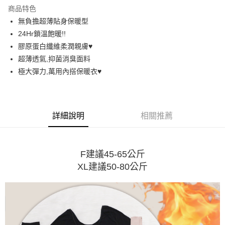
LINE Pay
商品特色
街口支付
無負擔超薄貼身保暖型
24Hr鎖溫飽暖!!
悠遊付
膠原蛋白纖維柔潤親膚♥️
AFTEE先享後付
超薄透氣,抑菌消臭面料
相關說明
極大彈力,萬用內搭保暖衣♥️
【關於「AFTEE先享後付」】
ATM付款
AFTEE先享後付是「在收到商品之後才付款」的支付方式。 讓您購物簡單
便利好安心！
１．簡單：不需註冊會員、不需綁卡、不需儲值。
運送方式
詳細說明
相關推薦
２．便利：只要手機號碼，簡訊認證，即可結帳。
３．安心：先確認商品／服務後，再付款。
全家取貨付款
每筆NT$60，滿NT$699(含以上)免運費
【「AFTEE先享後付」結帳流程】
１．於結帳方式選擇「AFTEE先享後付」後，將跳轉至「AFTEE先享後付」
F建議45-65公斤
付款後全家取貨
結帳頁面，進行簡訊認證並確認金額後，即可完成結帳。
XL建議50-80公斤
２．訂單成立數日內，您將收到繳費通知簡訊。
每筆NT$60，滿NT$699(含以上)免運費
３．收到繳費通知簡訊後14天內，點擊此簡訊中的連結，可透過四大超商／
ATM／網路銀行／等多元方式進行付款，方視為交易完成。
7-11取貨付款
※ 請注意：結帳手續完成當下不需立刻繳費，但若您需要取消訂單，請聯絡
每筆NT$60，滿NT$699(含以上)免運費
購買商品的店家。未經商家同意取消之訂單仍視為有效，需透過AFTEE先享
後付繳納相關費用。
付款後7-11取貨
※ 交易是否成功請以「AFTEE先享後付 」之結帳頁面顯示為準，若有關於