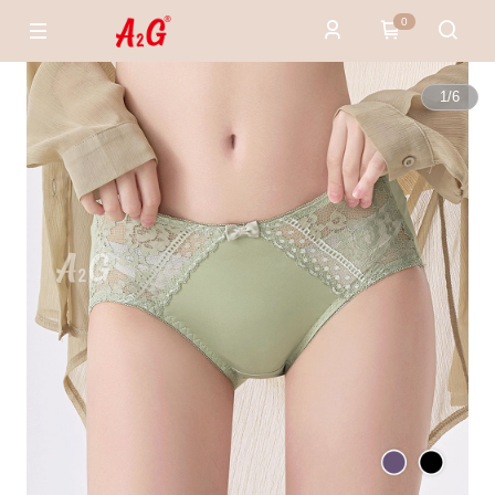
0
1
/
6