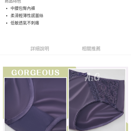
商品特色
街口支付
中腰包臀內褲
柔滑輕薄性感蕾絲
悠遊付
低敏透氣不刺癢
AFTEE先享後付
相關說明
【關於「AFTEE先享後付」】
ATM付款
AFTEE先享後付是「在收到商品之後才付款」的支付方式。 讓您購物簡單
詳細說明
相關推薦
便利好安心！
１．簡單：不需註冊會員、不需綁卡、不需儲值。
運送方式
２．便利：只要手機號碼，簡訊認證，即可結帳。
３．安心：先確認商品／服務後，再付款。
全家取貨付款
每筆NT$60，滿NT$699(含以上)免運費
【「AFTEE先享後付」結帳流程】
１．於結帳方式選擇「AFTEE先享後付」後，將跳轉至「AFTEE先享後付」
付款後全家取貨
結帳頁面，進行簡訊認證並確認金額後，即可完成結帳。
２．訂單成立數日內，您將收到繳費通知簡訊。
每筆NT$60，滿NT$699(含以上)免運費
３．收到繳費通知簡訊後14天內，點擊此簡訊中的連結，可透過四大超商／
ATM／網路銀行／等多元方式進行付款，方視為交易完成。
7-11取貨付款
※ 請注意：結帳手續完成當下不需立刻繳費，但若您需要取消訂單，請聯絡
每筆NT$60，滿NT$699(含以上)免運費
購買商品的店家。未經商家同意取消之訂單仍視為有效，需透過AFTEE先享
後付繳納相關費用。
付款後7-11取貨
※ 交易是否成功請以「AFTEE先享後付 」之結帳頁面顯示為準，若有關於