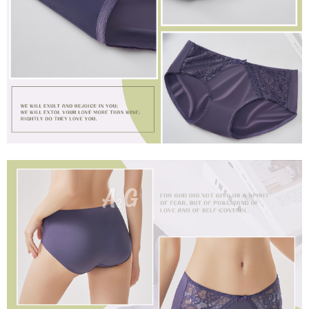
是否繳費成功／繳費後需取消欲退款等相關疑問，請聯繫「AFTEE先享後付
每筆NT$60，滿NT$699(含以上)免運費
客戶支援中心」
https://netprotections.freshdesk.com/support/home
宅配
【注意事項】
１．透過由恩沛科技股份有限公司提供之「AFTEE先享後付」服務完成之交
每筆NT$100，滿NT$2,000(含以上)免運費
易，需依本服務之必要範圍內提供個人資料，並將交易相關給付款項請求債
權轉讓予恩沛科技股份有限公司。
２．關於個人資料處理事宜，請瀏覽以下網址：
https://aftee.tw/terms/#terms3
３．未成年的使用者請事先徵得法定代理人或監護人之同意方可使用
「AFTEE先享後付」，若未經同意申辦者引起之損失，本公司不負相關責
任。
４．使用「AFTEE先享後付」時，將依據個別帳號之用戶狀況，依本公司即
時審查核予不同之上限額度；若仍有額度不足之情形，本公司將視審查結果
請求用戶進行身份認證。
５．嚴禁一人註冊多個帳號或使用他人資訊註冊。若發現惡意使用之情形，
恩沛科技股份有限公司將有權停止該用戶之使用額度並採取法律行動。