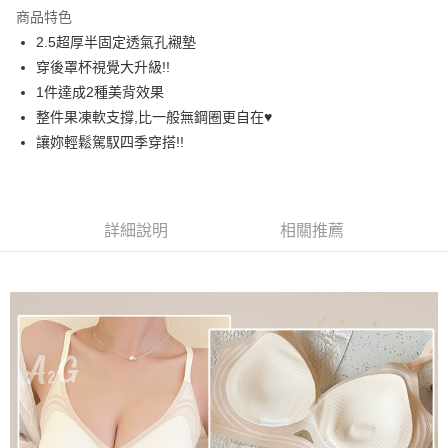
LINE Pay
商品特色
街口支付
2.5超厚半固定透氣孔襯墊
穿後罩杯視覺大升級!!
悠遊付
1件達成2種美背效果
AFTEE先享後付
整件果凍軟支撐,比一般無鋼圈更自在♥️
相關說明
讓妳輕鬆駕馭四季穿搭!!
【關於「AFTEE先享後付」】
ATM付款
AFTEE先享後付是「在收到商品之後才付款」的支付方式。 讓您購物簡單
便利好安心！
１．簡單：不需註冊會員、不需綁卡、不需儲值。
運送方式
詳細說明
相關推薦
２．便利：只要手機號碼，簡訊認證，即可結帳。
３．安心：先確認商品／服務後，再付款。
全家取貨付款
每筆NT$60，滿NT$699(含以上)免運費
【「AFTEE先享後付」結帳流程】
１．於結帳方式選擇「AFTEE先享後付」後，將跳轉至「AFTEE先享後付」
付款後全家取貨
結帳頁面，進行簡訊認證並確認金額後，即可完成結帳。
２．訂單成立數日內，您將收到繳費通知簡訊。
每筆NT$60，滿NT$699(含以上)免運費
３．收到繳費通知簡訊後14天內，點擊此簡訊中的連結，可透過四大超商／
ATM／網路銀行／等多元方式進行付款，方視為交易完成。
7-11取貨付款
※ 請注意：結帳手續完成當下不需立刻繳費，但若您需要取消訂單，請聯絡
每筆NT$60，滿NT$699(含以上)免運費
購買商品的店家。未經商家同意取消之訂單仍視為有效，需透過AFTEE先享
後付繳納相關費用。
付款後7-11取貨
※ 交易是否成功請以「AFTEE先享後付 」之結帳頁面顯示為準，若有關於