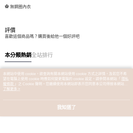
✿ 無鋼圈內衣
評價
喜歡這個商品嗎？購買後給他一個好評吧
本分類熱銷
全站排行
本網站中使用 cookie，欲查詢有關本網站使用 cookie 方式之詳情，及若您不希
熱門標籤
望在電腦上使用 cookie 時應如何變更電腦的 cookie 設定，請參閱本網站「
隱私
權條款
」之 Cookie 聲明。您繼續使用本網站即表示您同意本公司得按本網站使
用條款之 Cookie 聲明使用 cookie。
了解更多 >
我知道了