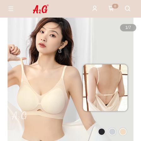
0
1
/
7