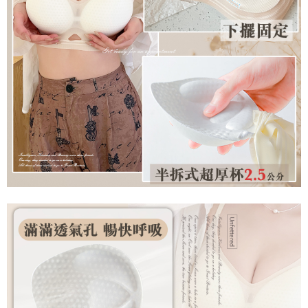
是否繳費成功／繳費後需取消欲退款等相關疑問，請聯繫「AFTEE先享後付
每筆NT$60，滿NT$699(含以上)免運費
客戶支援中心」
https://netprotections.freshdesk.com/support/home
宅配
【注意事項】
１．透過由恩沛科技股份有限公司提供之「AFTEE先享後付」服務完成之交
每筆NT$100，滿NT$2,000(含以上)免運費
易，需依本服務之必要範圍內提供個人資料，並將交易相關給付款項請求債
權轉讓予恩沛科技股份有限公司。
２．關於個人資料處理事宜，請瀏覽以下網址：
https://aftee.tw/terms/#terms3
３．未成年的使用者請事先徵得法定代理人或監護人之同意方可使用
「AFTEE先享後付」，若未經同意申辦者引起之損失，本公司不負相關責
任。
４．使用「AFTEE先享後付」時，將依據個別帳號之用戶狀況，依本公司即
時審查核予不同之上限額度；若仍有額度不足之情形，本公司將視審查結果
請求用戶進行身份認證。
５．嚴禁一人註冊多個帳號或使用他人資訊註冊。若發現惡意使用之情形，
恩沛科技股份有限公司將有權停止該用戶之使用額度並採取法律行動。