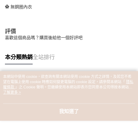
✿ 無鋼圈內衣
評價
喜歡這個商品嗎？購買後給他一個好評吧
本分類熱銷
全站排行
本網站中使用 cookie，欲查詢有關本網站使用 cookie 方式之詳情，及若您不希
熱門標籤
望在電腦上使用 cookie 時應如何變更電腦的 cookie 設定，請參閱本網站「
隱私
權條款
」之 Cookie 聲明。您繼續使用本網站即表示您同意本公司得按本網站使
用條款之 Cookie 聲明使用 cookie。
了解更多 >
我知道了