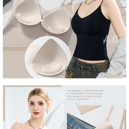
是否繳費成功／繳費後需取消欲退款等相關疑問，請聯繫「AFTEE先享後付
每筆NT$60，滿NT$699(含以上)免運費
客戶支援中心」
https://netprotections.freshdesk.com/support/home
宅配
【注意事項】
１．透過由恩沛科技股份有限公司提供之「AFTEE先享後付」服務完成之交
每筆NT$100，滿NT$2,000(含以上)免運費
易，需依本服務之必要範圍內提供個人資料，並將交易相關給付款項請求債
權轉讓予恩沛科技股份有限公司。
２．關於個人資料處理事宜，請瀏覽以下網址：
https://aftee.tw/terms/#terms3
３．未成年的使用者請事先徵得法定代理人或監護人之同意方可使用
「AFTEE先享後付」，若未經同意申辦者引起之損失，本公司不負相關責
任。
４．使用「AFTEE先享後付」時，將依據個別帳號之用戶狀況，依本公司即
時審查核予不同之上限額度；若仍有額度不足之情形，本公司將視審查結果
請求用戶進行身份認證。
５．嚴禁一人註冊多個帳號或使用他人資訊註冊。若發現惡意使用之情形，
恩沛科技股份有限公司將有權停止該用戶之使用額度並採取法律行動。