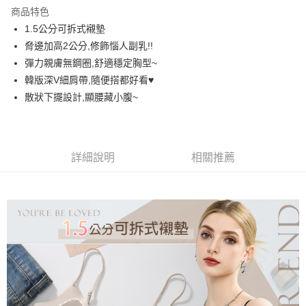
LINE Pay
商品特色
街口支付
1.5公分可拆式襯墊
脅邊加高2公分,修飾惱人副乳!!
悠遊付
彈力親膚無鋼圈,舒適穩定胸型~
AFTEE先享後付
韓版深V細肩帶,隨便搭都好看♥️
相關說明
散狀下擺設計,顯腰藏小腹~
【關於「AFTEE先享後付」】
ATM付款
AFTEE先享後付是「在收到商品之後才付款」的支付方式。 讓您購物簡單
便利好安心！
１．簡單：不需註冊會員、不需綁卡、不需儲值。
運送方式
詳細說明
相關推薦
２．便利：只要手機號碼，簡訊認證，即可結帳。
３．安心：先確認商品／服務後，再付款。
全家取貨付款
每筆NT$60，滿NT$699(含以上)免運費
【「AFTEE先享後付」結帳流程】
１．於結帳方式選擇「AFTEE先享後付」後，將跳轉至「AFTEE先享後付」
付款後全家取貨
結帳頁面，進行簡訊認證並確認金額後，即可完成結帳。
２．訂單成立數日內，您將收到繳費通知簡訊。
每筆NT$60，滿NT$699(含以上)免運費
３．收到繳費通知簡訊後14天內，點擊此簡訊中的連結，可透過四大超商／
ATM／網路銀行／等多元方式進行付款，方視為交易完成。
7-11取貨付款
※ 請注意：結帳手續完成當下不需立刻繳費，但若您需要取消訂單，請聯絡
每筆NT$60，滿NT$699(含以上)免運費
購買商品的店家。未經商家同意取消之訂單仍視為有效，需透過AFTEE先享
後付繳納相關費用。
付款後7-11取貨
※ 交易是否成功請以「AFTEE先享後付 」之結帳頁面顯示為準，若有關於