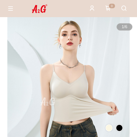
0
1
/
6